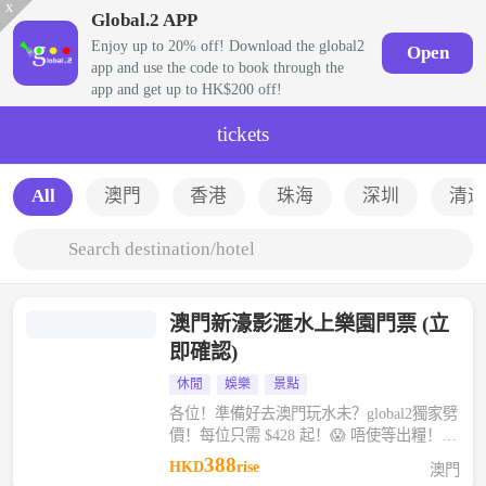
x
Global.2 APP
Enjoy up to 20% off! Download the global2
Open
app and use the code to book through the
app and get up to HK$200 off!
tickets
All
澳門
香港
珠海
深圳
清遠
Search destination/hotel
澳門新濠影滙水上樂園門票 (立
即確認)
休閒
娛樂
景點
各位！準備好去澳門玩水未？global2獨家劈
價！每位只需 $428 起！😱 唔使等出糧！今
個周末即興起行都得！🧳 global2同你癲覆
388
HKD
rise
澳門
澳門物價，新濠影匯水上樂園門票突發優