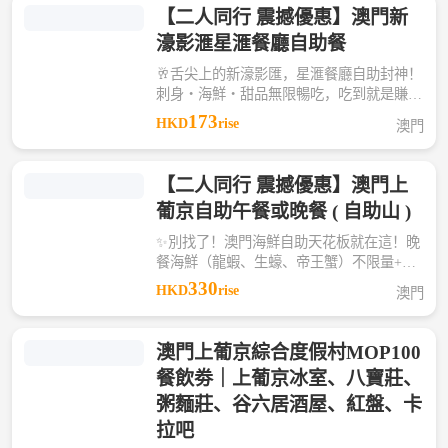
【二人同行 震撼優惠】澳門新
濠影滙星滙餐廳自助餐
🥂舌尖上的新濠影匯，星滙餐廳自助封神！
刺身・海鮮・甜品無限暢吃，吃到就是賺到
～匠心呈獻極致的味蕾之旅🌟 🔸舌尖鮮奢
173
HKD
rise
澳門
體驗來襲！現切刺身紋理絕美，入口鮮甜迸
發，顏值與美味雙重震撼超滿足。 🔸開放
式廚房演繹環球食藝，星級主廚匠心現烹，
【二人同行 震撼優惠】澳門上
鮮美海鮮與多國名菜熱騰上桌，香氣縈繞，
葡京自助午餐或晚餐 ( 自助山 )
盡顯頂級烹飪魅力。 🔸多元美味齊聚，老
少皆宜暢享！從鮮活海鮮、環球料理，到專
✨別找了！澳門海鮮自助天花板就在這！晚
屬兒童美食區與夢幻巧克力噴泉，一站式滿
餐海鮮（龍蝦、生蠔、帝王蟹）不限量+全
足不同年齡層味蕾，輕松征服每一位食客的
球硬菜+巡遊分切，吃到扶墻出超滿足🦞 🔥
330
HKD
rise
澳門
味蕾。
上葡京「自助山」薈萃環球珍饈，為您開啟
一場曼妙的味蕾之旅。新鮮時令食材現點現
做，更隨季節煥新菜單，呈獻逾 600 款環球
澳門上葡京綜合度假村MOP100
美食及生猛海鮮，選擇豐富，全方位契合不
餐飲劵｜上葡京冰室、八寶莊、
同口味喜好，讓每一次到訪都藏著美味驚
喜。
粥麵莊、⾕六居酒屋、紅盤、卡
拉吧