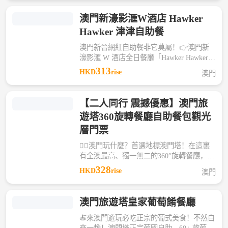
三重享受，氛圍感拉滿💯
澳門新濠影滙W酒店 Hawker
Hawker 津津自助餐
澳門新晉網紅自助餐非它莫屬！👉澳門新
濠影滙 W 酒店全日餐廳「Hawker Hawker
津津」以活力市集與多元美食文化為靈感，
313
HKD
rise
澳門
霓虹街頭風+開放式美食市集，顏值與口味
雙在線，拍照聚餐兩不誤😎
【二人同行 震撼優惠】澳門旅
遊塔360旋轉餐廳自助餐包觀光
層門票
🙋‍♂️澳門玩什麼？首選地標澳門塔！在這裏
有全澳最高、獨一無二的360°旋轉餐廳，每
90分鐘旋轉一圈，隨著餐廳的慢慢旋轉，
328
HKD
rise
澳門
360° 無死角飽覽澳門景緻。 🔥現在預訂自
助餐還包觀光層門票，在雲端俯瞰澳門全
景，這才是澳門之行的頂級體驗！
澳門旅遊塔皇家葡萄餚餐廳
🍝來澳門遊玩必吃正宗的葡式美食！不然白
來一趟！澳門塔正宗葡國自助，60+ 款葡式