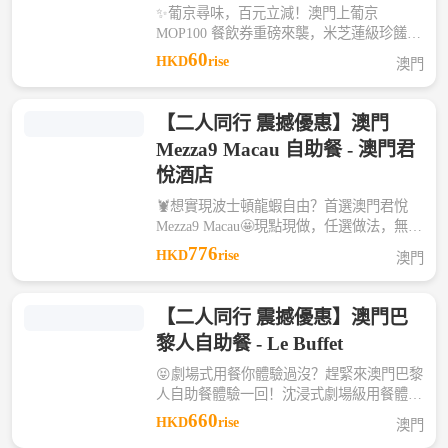
✨葡京尋味，百元立減！澳門上葡京
MOP100 餐飲券重磅來襲，米芝蓮級珍饈、
跨界潮牌輕食、地道風味小館全覆蓋，讓每
60
HKD
rise
澳門
一次用餐都成為性價比與儀式感兼具的味蕾
狂歡～ 👍澳門上葡京綜合度假村匯聚全球
美食精華，從榮獲《米芝蓮指南》《黑珍珠
【二人同行 震撼優惠】澳門
餐廳指南》認證的頂奢食府，到自帶設計感
Mezza9 Macau 自助餐 - 澳門君
的潮牌咖啡、煙火氣十足的本土風味，
20+家特色餐廳任你挑選。這張MOP100餐
悅酒店
飲券，正是解鎖這場美食盛宴的超值密鑰，
🦞想實現波士頓龍蝦自由？首選澳門君悅
無論是閨蜜打卡、情侶約會還是家庭聚餐，
Mezza9 Macau🤩現點現做，任選做法，無限
都能讓美味體驗更具性價比。
任吃，吃兩只直接回本 🙋‍♂️「與廚共饗」互
776
HKD
rise
澳門
動自助晚餐，打造量身定製的舌尖驚喜，開
啟全方位五感體驗。開放式廚房匯聚多元美
味，讓每一位賓客都能沈浸式感受用餐的樂
【二人同行 震撼優惠】澳門巴
趣與溫度。
黎人自助餐 - Le Buffet
😝劇場式用餐你體驗過沒？趕緊來澳門巴黎
人自助餐體驗一回！沈浸式劇場級用餐體
驗，大廚現場秀精湛廚藝，現烹新鮮美味，
660
HKD
rise
澳門
一站式解鎖歐陸風情盛宴，味覺+視覺+聽覺