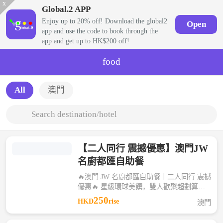
x
Global.2 APP
Enjoy up to 20% off! Download the global2
Open
app and use the code to book through the
app and get up to HK$200 off!
food
All
澳門
Search destination/hotel
【二人同行 震撼優惠】澳門JW
名廚都匯自助餐
🔥澳門 JW 名廚都匯自助餐｜二人同行 震撼
優惠🔥 星級環球美饌，雙人歡聚超劃算，
舌尖盛宴即刻開啟！ 海鮮、扒類、甜品、
250
HKD
rise
澳門
國際料理應有盡有 限時震撼優惠，錯過冇
啦！約上飯搭子衝就對了💥速速預約！