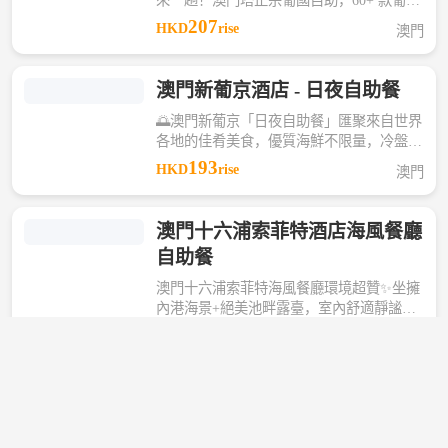
美味吃到爽，還能免費登塔看全景，美食與
207
HKD
rise
澳門
地標體驗雙滿足！🤩
澳門新葡京酒店 - 日夜自助餐
🌅澳門新葡京「日夜自助餐」匯聚來自世界
各地的佳肴美食，優質海鮮不限量，冷盤、
烤肉、燒味、粵式點心、歐陸菜、精致甜
193
HKD
rise
澳門
品… 超多美食一站式打卡！ 👍市中心優越
地段，交通便利，無論是本地吃貨還是來澳
旅客，都是高性價比自助的熱門選擇。
澳門十六浦索菲特酒店海風餐廳
自助餐
澳門十六浦索菲特海風餐廳環境超贊✨坐擁
內港海景+絕美池畔露臺，室內舒適靜謐，
戶外吹著海風用餐超浪漫，用餐氛圍感滿分
179
HKD
rise
澳門
🌊
澳門皇冠假日酒店藍灣餐廳自助
晚餐