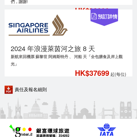
們，謝謝!
HK$32899
起(每位)
預訂詳情
2024 年浪漫萊茵河之旅 8 天
新航來回機票 蘇黎世 阿姆斯特丹 、 河船 天「全包膳食及岸上觀
光」
HK$37699
起(每位)
責任及報名細則