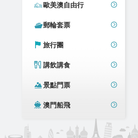
歐美澳自由行
郵輪套票
旅行團
講飲講食
景點門票
澳門船飛