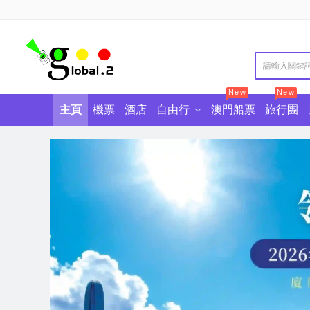
New
New
主頁
機票
酒店
自由行
澳門船票
旅行團
澳門自由行
澳門景點門票
澳門酒店自助餐
東南亞自由行
香港景點門票
中國自由行
香港酒店自助餐
廣東景點門票
歐美澳自
美