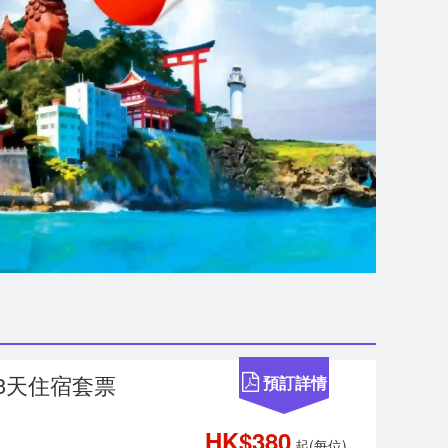
/3天住宿套票
預訂詳情
HK$380
起(每位)