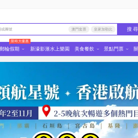
搜 
澳門套票
皇家加勒比
限時大優惠
郵輪假期
新濠影滙水上樂園
美食餐飲
景點門票
由行
食餐飲·深圳
中國景點門票
麗星郵輪
皇家加勒比國際遊輪
星旅遠洋郵輪
迪