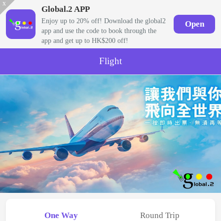
x
Global.2 APP
Enjoy up to 20% off! Download the global2
Open
app and use the code to book through the
app and get up to HK$200 off!
Flight
One Way
Round Trip