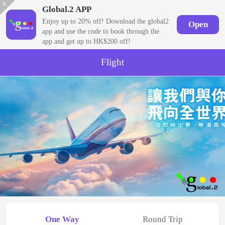
x
Global.2 APP
Enjoy up to 20% off! Download the global2
Open
app and use the code to book through the
app and get up to HK$200 off!
Flight
One Way
Round Trip