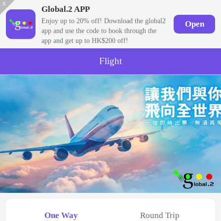
x
Global.2 APP
Enjoy up to 20% off! Download the global2
Open
app and use the code to book through the
app and get up to HK$200 off!
Flight
One Way
Round Trip