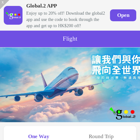
x
Global.2 APP
Enjoy up to 20% off! Download the global2
Open
app and use the code to book through the
app and get up to HK$200 off!
Flight
One Way
Round Trip