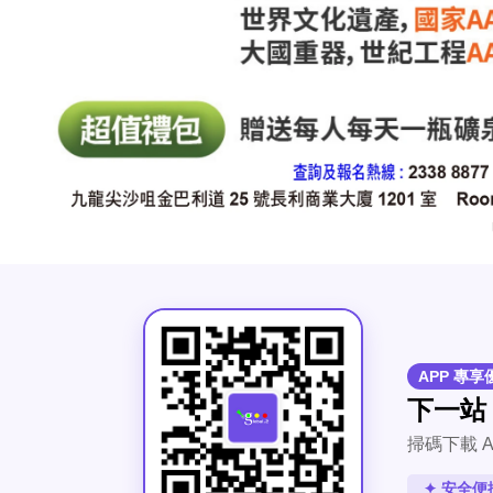
APP 專享
下一站
掃碼下載 A
✦ 安全便