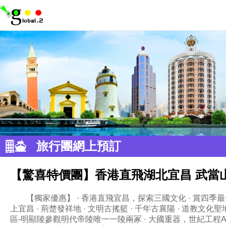
旅行團網上預訂
【驚喜特價團】香港直飛湖北宜昌 武當
【獨家優惠】 · 香港直飛宜昌，探索三國文化 · 賞四季最
上宜昌 · 荊楚發祥地 · 文明古搖籃 · 千年古襄陽 · 道教文
區-明顯陵參觀明代帝陵唯一一陵兩冢 · 大國重器，世紀工程A