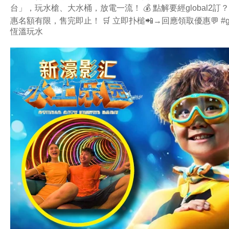
台」，玩水槍、大水桶，放電一流！ 💰 點解要經global2訂？
惠名額有限，售完即止！ 🛒 立即扑槌📲→回應領取優惠💬 #g
恆溫玩水