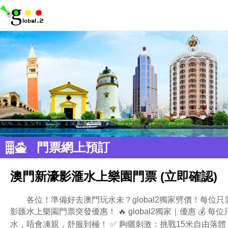
門票網上預訂
澳門新濠影滙水上樂園門票 (立即確認)
各位！準備好去澳門玩水未？global2獨家劈價！每位只需 
影匯水上樂園門票突發優惠！ 🔥 global2獨家｜優惠 💰 每
水，唔會凍親，舒服到極！ ✅ 夠曬刺激：挑戰15米自由落