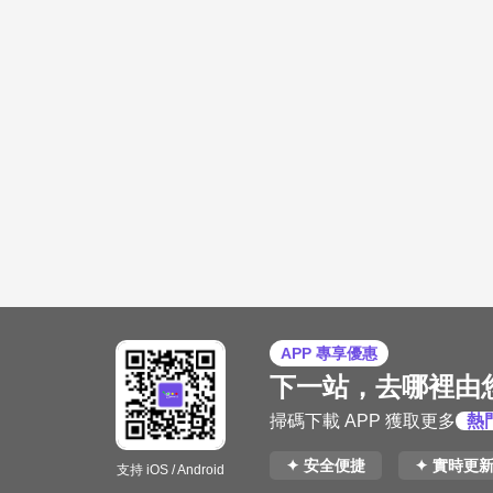
APP 專享優惠
下一站，去哪裡由
掃碼下載 APP 獲取更多
熱
✦ 安全便捷
✦ 實時更
支持 iOS / Android