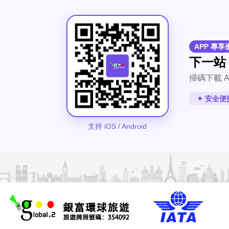
APP 專享
下一站
掃碼下載 A
✦ 安全便
支持 iOS / Android