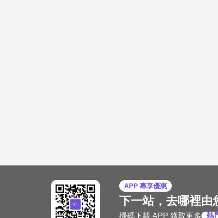
APP 專享優惠
下一站，去哪裡由
掃碼下載 APP 獲取更多
熱