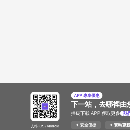
APP 專享優惠
下一站，去哪裡由
掃碼下載 APP 獲取更多
熱
✦ 安全便捷
✦ 實時更
支持 iOS / Android