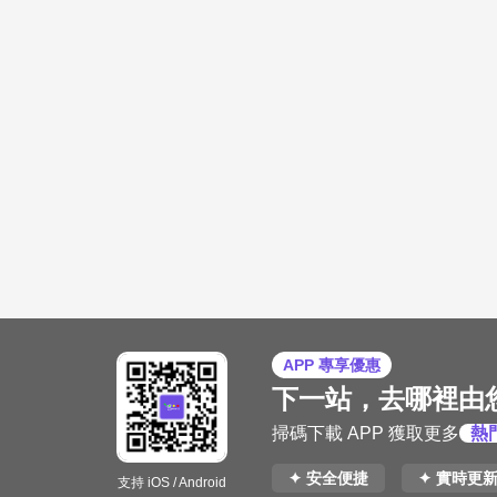
APP 專享優惠
下一站，去哪裡由
掃碼下載 APP 獲取更多
熱
✦ 安全便捷
✦ 實時更
支持 iOS / Android