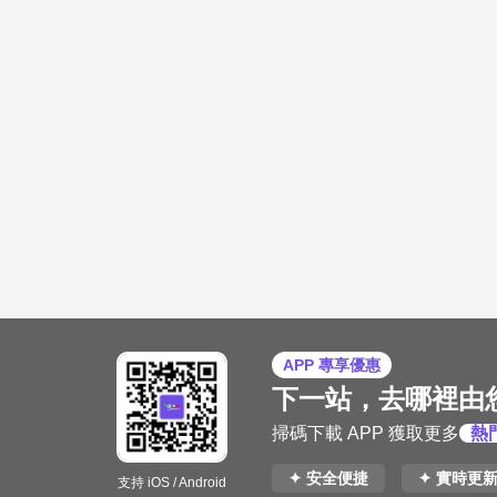
APP 專享優惠
下一站，去哪裡由
掃碼下載 APP 獲取更多
熱
✦ 安全便捷
✦ 實時更
支持 iOS / Android