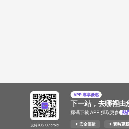
APP 專享優惠
下一站，去哪裡由
掃碼下載 APP 獲取更多
熱
✦ 安全便捷
✦ 實時更
支持 iOS / Android