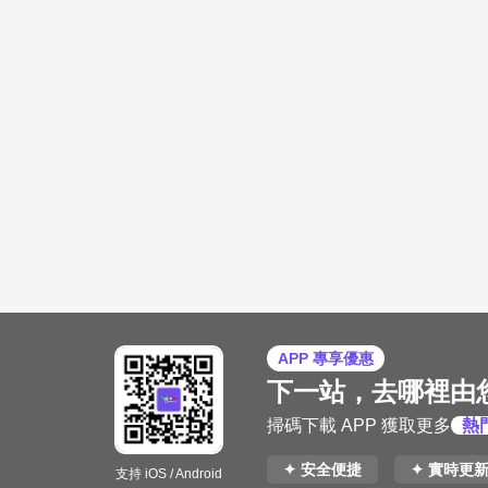
APP 專享優惠
下一站，去哪裡由
掃碼下載 APP 獲取更多
熱
✦ 安全便捷
✦ 實時更
支持 iOS / Android