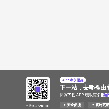
APP 專享優惠
下一站，去哪裡由
掃碼下載 APP 獲取更多
熱
✦ 安全便捷
✦ 實時更
支持 iOS / Android