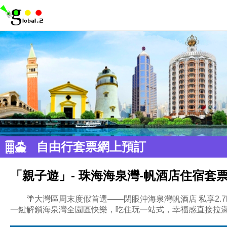
自由行套票網上預訂
「親子遊」- 珠海海泉灣-帆酒店住宿套票
🌴大灣區周末度假首選——閉眼沖海泉灣帆酒店 私享2
一鍵解鎖海泉灣全園區快樂，吃住玩一站式，幸福感直接拉