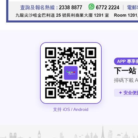
APP 專享
下一站
掃碼下載 A
✦ 安全便
支持 iOS / Android