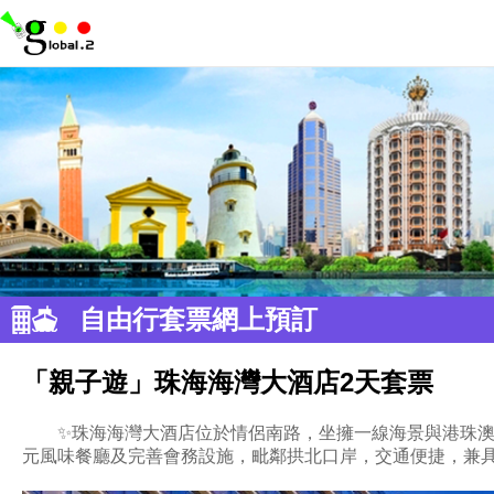
自由行套票網上預訂
「親子遊」珠海海灣大酒店2天套票
✨珠海海灣大酒店位於情侶南路，坐擁一線海景與港珠
元風味餐廳及完善會務設施，毗鄰拱北口岸，交通便捷，兼