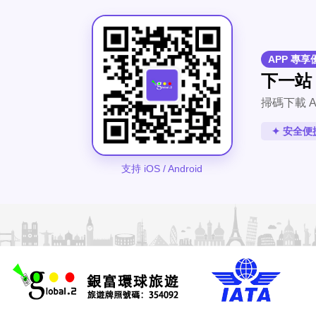
APP 專享
下一站
掃碼下載 A
✦ 安全便
支持 iOS / Android