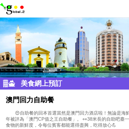
美食網上預訂
澳門回力自助餐
😍自助餐的回本首選當然是澳門回力酒店啦！無論是海
年被評為「澳門CP值之王自助餐」。 👀38米長的自助吧
食物的新鮮度，令每位賓客都能選得盡興，吃得放心💪