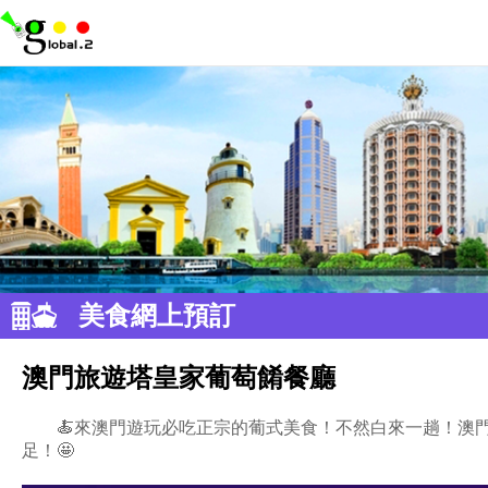
美食網上預訂
澳門旅遊塔皇家葡萄餚餐廳
🍝來澳門遊玩必吃正宗的葡式美食！不然白來一趟！澳
足！🤩