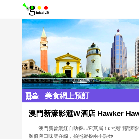
美食網上預訂
澳門新濠影滙W酒店 Hawker Ha
澳門新晉網紅自助餐非它莫屬！👉澳門新濠影滙
顏值與口味雙在線，拍照聚餐兩不誤😎