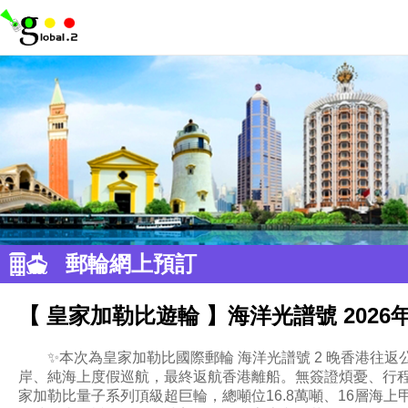
郵輪網上預訂
【 皇家加勒比遊輪 】海洋光譜號 2026
✨本次為皇家加勒比國際郵輪 海洋光譜號 2 晚香港往
岸、純海上度假巡航，最終返航香港離船。無簽證煩憂、行程
家加勒比量子系列頂級超巨輪，總噸位16.8萬噸、16層