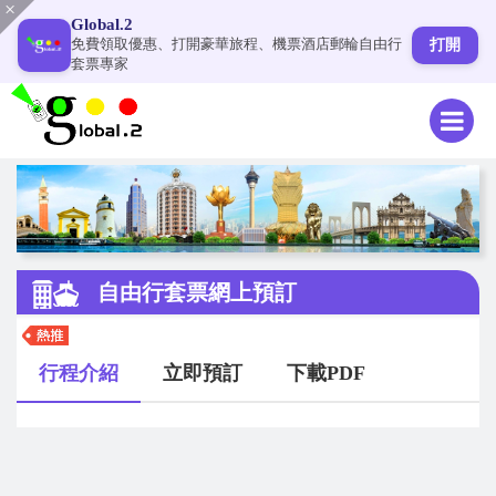
Global.2
免費領取優惠、打開豪華旅程、機票酒店郵輪自由行
打開
套票專家
自由行套票網上預訂
行程介紹
立即預訂
下載PDF