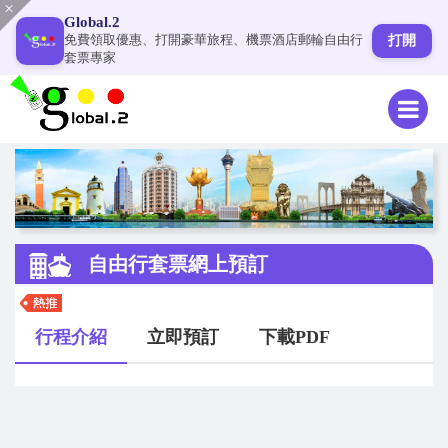
Global.2
免費領取優惠、打開豪華旅程、機票酒店郵輪自由行
打開
套票專家
自由行套票網上預訂
行程介紹
立即預訂
下載PDF