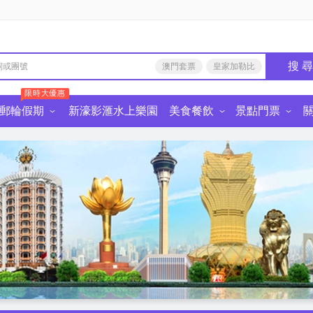
搜 
澳門套票
皇家加勒比
限時大優惠
郵輪假期
新濠影滙水上樂園
美食餐飲
景點門票
由行
食餐飲·深圳
中國景點門票
麗星郵輪
皇家加勒比國際遊輪
星旅遠洋郵輪
迪