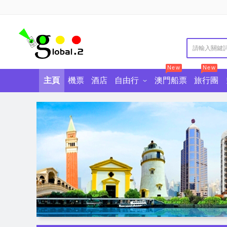
New
New
主頁
機票
酒店
自由行
澳門船票
旅行團
澳門自由行
澳門景點門票
澳門酒店自助餐
東南亞自由行
香港景點門票
中國自由行
香港酒店自助餐
廣東景點門票
歐美澳自
美