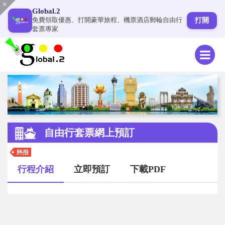
Global.2
免費領取優惠、打開豪華旅程、機票酒店郵輪自由行
打開
套票專家
自由行套票網上預訂
行程介紹
立即預訂
下載PDF