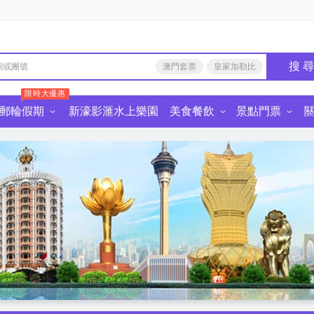
搜 
澳門套票
皇家加勒比
限時大優惠
郵輪假期
新濠影滙水上樂園
美食餐飲
景點門票
由行
食餐飲·深圳
中國景點門票
麗星郵輪
皇家加勒比國際遊輪
星旅遠洋郵輪
迪