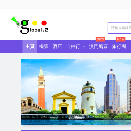
New
New
主頁
機票
酒店
自由行
澳門船票
旅行團
澳門自由行
澳門景點門票
澳門酒店自助餐
東南亞自由行
香港景點門票
中國自由行
香港酒店自助餐
廣東景點門票
歐美澳自
美