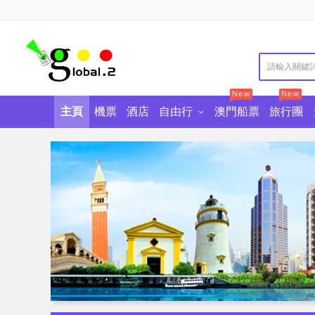
New
New
主頁
機票
酒店
自由行
澳門船票
旅行團
澳門自由行
澳門景點門票
澳門酒店自助餐
東南亞自由行
香港景點門票
中國自由行
香港酒店自助餐
廣東景點門票
歐美澳自
美