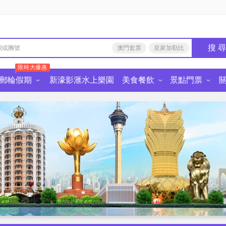
搜 
澳門套票
皇家加勒比
限時大優惠
郵輪假期
新濠影滙水上樂園
美食餐飲
景點門票
由行
食餐飲·深圳
中國景點門票
麗星郵輪
皇家加勒比國際遊輪
星旅遠洋郵輪
迪