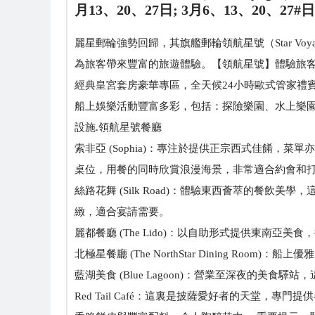
月13、20、27日; 3月6、13、20、27#日;
麗星郵輪強勢回歸，其旗艦郵輪領航星號（Star 
為旅客帶來豐富的旅遊體驗。【領航星號】體驗旅客可
經典皇宮套房豪華專區，全天候24小時歐式管家禮
船上娛樂活動豐富多彩，包括：探險樂園、水上樂園
設施.領航星號餐廳
索非亞 (Sophia)：專注於提供正宗西式佳餚
桌位，用餐的同時欣賞浪漫海景，非常適合約會和
絲路花舞 (Silk Road)：體驗東西薈萃的
緻，適合宴請需要。
麗都餐廳 (The Lido)：以自助形式提供東
北極星餐廳 (The NorthStar Dining 
藍湖美食 (Blue Lagoon)：營業至深夜的美
Red Tail Café：這裏是披薩愛好者的天堂