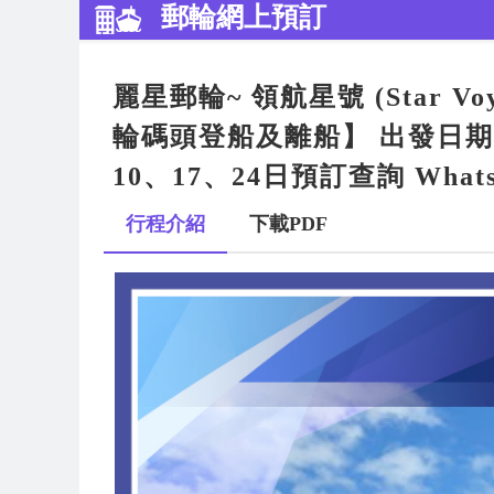
郵輪網上預訂
麗星郵輪~ 領航星號 (Star 
輪碼頭登船及離船】 出發日期: 20
10、17、24日預訂查詢 Whatsap
行程介紹
下載PDF