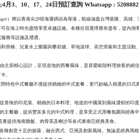
4月3、10、17、24日預訂查詢 Whatsapp : 520888
Voyager）將以香港尖沙咀海運碼頭為母港，航線涵蓋台灣基隆、高
在海上時光盡情享受卓越設施。各種住宿選擇應有盡有，從內側客房、海
賓服務等設施及禮遇。
和滑梯、兒童水上樂園與攀岩牆、草地滾球、高空滑索和主題活動、
，菜單亦由主廚精心設計，呈現道地的西餐風味，是喜愛歐陸料理旅客的
打卡。
餐飲美學，這間特色中式餐廳不僅提供精緻的中式套餐，更巧妙融入精選的
南亞美食，從香辣的印尼菜、精緻的日本料理、地道的中國菜到風味濃郁的
Room)：船上優雅的主餐廳，提供豐富多元的中式料理，是享受正式用餐氛圍與
食驛站，這裏提供海南雞飯、肉骨茶及喇沙等各式東南亞經典美食。
，專門提供各種創意十足的披薩，融合西式、亞洲及創新風味。無論是經