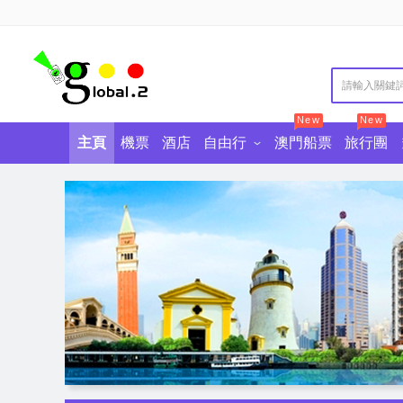
New
New
主頁
機票
酒店
自由行
澳門船票
旅行團
澳門自由行
澳門景點門票
澳門酒店自助餐
東南亞自由行
香港景點門票
中國自由行
香港酒店自助餐
廣東景點門票
歐美澳自
美