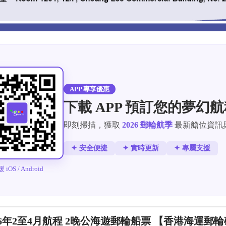
APP 專享優惠
下載 APP 預訂您的夢幻
即刻掃描，獲取
2026 郵輪航季
最新艙位資訊
✦ 安全便捷
✦ 實時更新
✦ 專屬支援
 iOS / Android
r)2026年2至4月航程 2晚公海遊郵輪船票 【香港海運郵