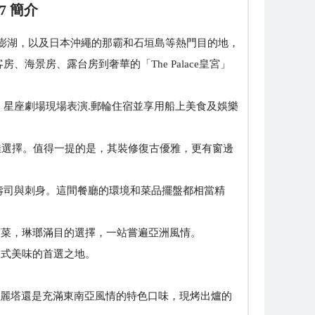
27 簡介
雄、澎湖，以及日本沖繩的那霸和石垣島等熱門目的地，
景房、露台房到奢華的「The Palace皇宮」
星座劇場現場表演.郵輪住宿並享用船上美食及娛樂
絕佳選擇。值得一提的是，其裝修復古優雅，更有窗邊
日式壽司與刺身。這間餐廳的環境和菜品擺盤都相當精
印度菜，琳瑯滿目的選擇，一站嘗遍亞洲風情。
經典中式美味的首選之地。
典瑪格麗塔還是充滿東南亞風情的特色口味，現烤出爐的