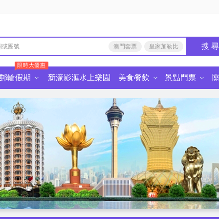
搜 
澳門套票
皇家加勒比
限時大優惠
郵輪假期
新濠影滙水上樂園
美食餐飲
景點門票
由行
食餐飲·深圳
中國景點門票
麗星郵輪
皇家加勒比國際遊輪
星旅遠洋郵輪
迪