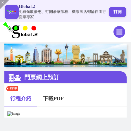
Global.2
免費領取優惠、打開豪華旅程、機票酒店郵輪自由行
打開
套票專家
門票網上預訂
行程介紹
下載PDF