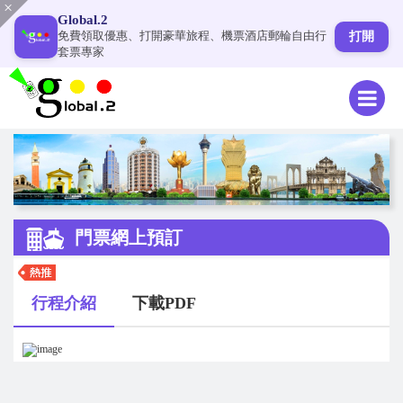
Global.2
免費領取優惠、打開豪華旅程、機票酒店郵輪自由行
打開
套票專家
門票網上預訂
行程介紹
下載PDF