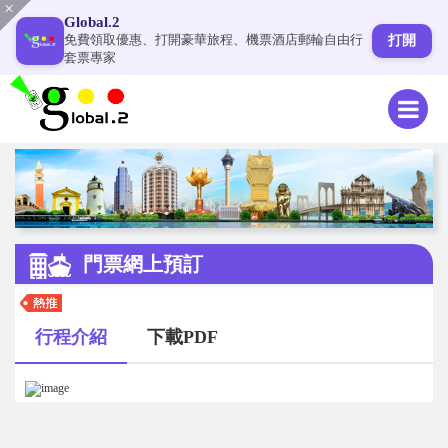
Global.2
免費領取優惠、打開豪華旅程、機票酒店郵輪自由行
打開
套票專家
門票網上預訂
行程介紹
下載PDF