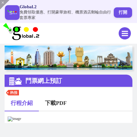
Global.2
免費領取優惠、打開豪華旅程、機票酒店郵輪自由行
打開
套票專家
門票網上預訂
行程介紹
下載PDF