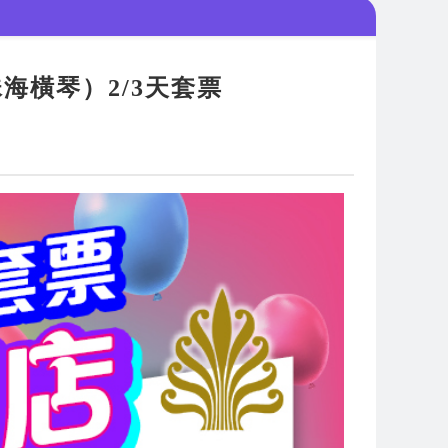
海橫琴）2/3天套票