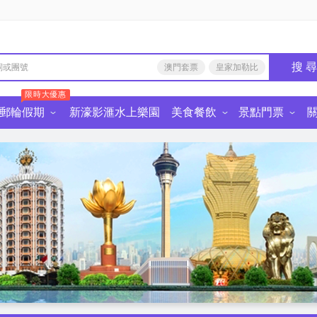
搜 
澳門套票
皇家加勒比
限時大優惠
郵輪假期
新濠影滙水上樂園
美食餐飲
景點門票
由行
食餐飲·深圳
中國景點門票
麗星郵輪
皇家加勒比國際遊輪
星旅遠洋郵輪
迪