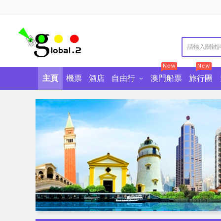
New
New
主頁
機票
酒店
自由行
澳門船票
旅行團
澳門自由行
澳門景點門票
澳門酒店自助餐
東南亞自由行
香港景點門票
中國自由行
香港酒店自助餐
廣東景點門票
歐美澳自
美