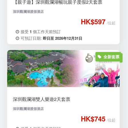
【親子遊】深圳觀瀾湖暢玩親子度假2天套票
深圳觀瀾湖渡假酒店
HK$597
/位起
接受
個工作天前預訂
1
可預訂日期:
即日至 2026年12月31日
全新套票
深圳觀瀾湖雙人樂遊2天套票
深圳觀瀾湖渡假酒店
HK$745
/位起