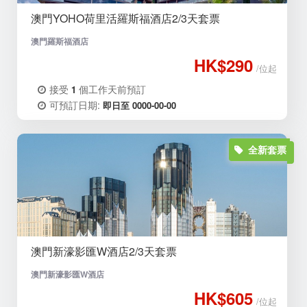
澳門YOHO荷里活羅斯福酒店2/3天套票
澳門羅斯福酒店
HK$290
/位起
接受
個工作天前預訂
1
可預訂日期:
即日至 0000-00-00
全新套票
澳門新濠影匯W酒店2/3天套票
澳門新濠影匯W酒店
HK$605
/位起