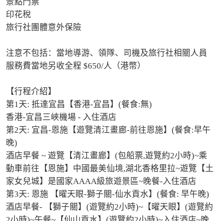
景點門票

印花稅

旅行社團體意外保險

注意不包括：當地導游、領隊、司機及旅行社相關人員
服務費當地另收全程 $650/人（港幣）

【行程介紹】

第1天: 抵達宜昌【香港-宜昌】(餐食:無)

香港-宜昌三峽機場 - 入住酒店

第2天: 宜昌-恩施【遊覽清江畫廊-前往恩施】(餐食:早午
晚)

酒店早餐 ~ 遊覽【清江畫廊】(包船票,遊覽約2小時)~乘
動車前往【恩施】中國最美仙境,湖北香格里拉~遊覽【土
家女兒城】是國家AAAA級旅遊景區~晚餐-入住酒店

第3天: 恩施 【曜天眼-獅子關-仙水貢水】(餐食: 早午晚)

酒店早餐- 【獅子關】(遊覽約2小時)~【曜天眼】(遊覽約
2小時)~午餐~【仙山貢水】(遊覽約2小時)~入住酒店~晚