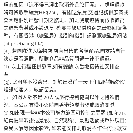
理商如因『迫不得已理由取消外遊旅行團』，處理退款
時可徵收手續費HK$250。有關退票費,交通服務供應商或
會因應個別出發日期之航班、加班機或包機而徵收較高
之退票費甚或不設退票 ,確實金額以供應商之最終回覆為
準。有關香港（旅監局）指引的指引, 請瀏覽旅監局網站
(https://tia.org.hk/) 

(e). 若團隊進入購物店,店內出售的各類產品,團友請自行
決定是否選購，所購商品非品質問題一律不退還。 

(f). 以上行程僅供參考,如有變動,以當地接待社安排為
準。 

(g). 此團隊不設茶會，則於出發前一天下午四時後致電/
短訊給客人，敬請留意。

(h). 如遇人數不足 20人或旅行控制範圍以外之特殊情
況，本公司有權不派隨團香港領隊出發或取消團隊。

(i).如出現一些非本公司能力範圍可控制之問題 (如花卉、
紅葉提早凋謝或景觀、自然現象、景點活動或戶外項目) 
會受天氣等因素影響, 如未能安排則取消不作任何退款安