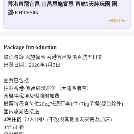
★網紅奇觀地球瞳孔【曜天眼天坑】
香港直飛宜昌 宜昌恩施宣恩 直航5天純玩團 團
★宣恩古三大關隘之一【獅子關】
號:EHTES05
★ 舌尖上的宜昌·CBD美食盛宴CBD美食街
HKD
rise
【入住標準4星級酒店】
★ 宜昌市- 宜昌雅閣璞邸酒店或同級2晚
Package Introduction
★ 恩施市- 恩施興際國際酒店或同級2晚
峽江尋蹤 恩施探幽 香港宜昌雙飛直航五日團

【大灣區航空】
出發日期：2026年4月5日

參考航班：HB850 15:50-18:05 香港-宜昌
參考航班：HB851 19:05-21:30 宜昌-香港
團費已包括

往返香港-宜昌經濟座位（大灣區航空）

含機場稅項及燃油附加費

機票每程含每位20kg托運行李1件+7kg手提(嬰兒除外)

國内旅游巴接送

4晚住宿（2人1間）(不設與其他團友夾房及加床)

4早6正餐
