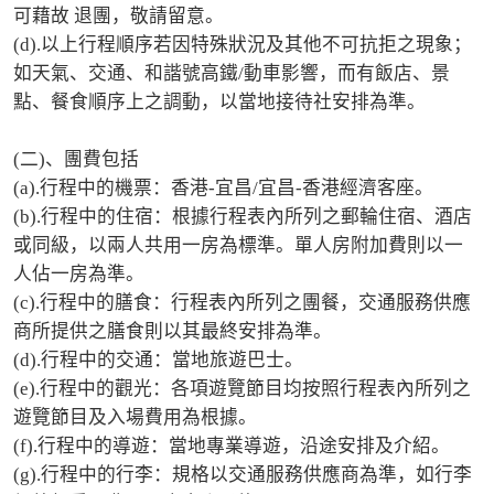
可藉故 退團，敬請留意。 

(d).以上行程順序若因特殊狀況及其他不可抗拒之現象；
如天氣、交通、和諧號高鐵/動車影響，而有飯店、景
點、餐食順序上之調動，以當地接待社安排為準。 

(二)、團費包括 

(a).行程中的機票：香港-宜昌/宜昌-香港經濟客座。

(b).行程中的住宿：根據行程表內所列之郵輪住宿、酒店
或同級，以兩人共用一房為標準。單人房附加費則以一
人佔一房為準。

(c).行程中的膳食：行程表內所列之團餐，交通服務供應
商所提供之膳食則以其最終安排為準。

(d).行程中的交通：當地旅遊巴士。

(e).行程中的觀光：各項遊覽節目均按照行程表內所列之
遊覽節目及入場費用為根據。

(f).行程中的導遊：當地專業導遊，沿途安排及介紹。

(g).行程中的行李：規格以交通服務供應商為準，如行李