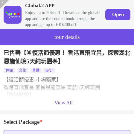
x
Global.2 APP
Enjoy up to 20% off! Download the global2
Open
app and use the code to book through the
app and get up to HK$200 off!
tour details
已售罄【🌟復活節優惠 ！香港直飛宜昌，探索湖北
恩施仙境5天純玩團🌟】
休閒
文化
景點
歷史
【復活節優惠-市場獨家】
香港直飛宜昌 宜昌恩施宣恩 直航5天純玩團
【獨特體驗】
View All
★ 世界水電之都•秀美之城•愛上宜昌
★ 大國重器，世紀工程AAAAA級景區-三峽大壩 高峽平
湖之上感受盛世大國的豪邁
Select Package
★天下女兒第一城【土家女兒城】