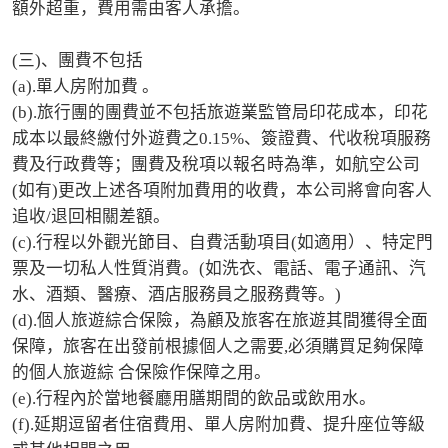
額外超重，費用需由客人承擔。

(三)、團費不包括 

(a).單人房附加費 。

(b).旅行團的團費並不包括旅遊業監管局印花成本，印花
成本以最終繳付外遊費之0.15%、簽證費、代收稅項服務
費及行政費等；團費及稅項以報名時為準，如航空公司
(如有)更改上述各項附加費用的收費，本公司將會向客人
追收/退回相關差額。 

(c).行程以外觀光節目、自費活動項目(如適用）、特定門
票及一切私人性質消費。(如洗衣、電話、電子通訊、汽
水、酒類、醫療、酒店服務員之服務費等。) 

(d).個人旅遊綜合保險，為顧及旅客在旅遊其間獲得全面
保障，旅客在出發前根據個人之需要,必須購買足夠保障
的個人旅遊綜 合保險作保障之用。 

(e).行程內於當地餐廳用膳期間的飲品或飲用水。 

(f).延期逗留者住宿費用、單人房附加費、提升座位等級