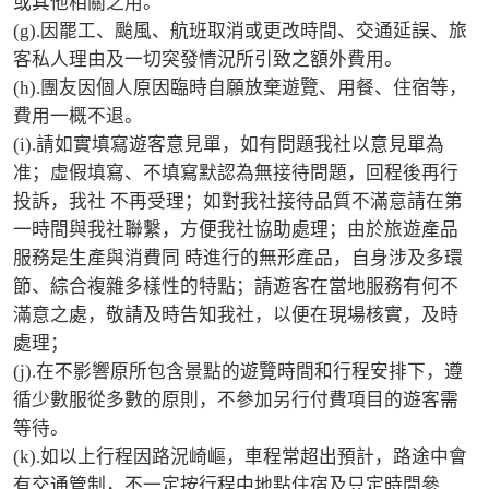
或其他相關之用。 

(g).因罷工、颱風、航班取消或更改時間、交通延誤、旅
客私人理由及一切突發情況所引致之額外費用。 

(h).團友因個人原因臨時自願放棄遊覽、用餐、住宿等，
費用一概不退。 

(i).請如實填寫遊客意見單，如有問題我社以意見單為
准；虛假填寫、不填寫默認為無接待問題，回程後再行
投訴，我社 不再受理；如對我社接待品質不滿意請在第
一時間與我社聯繫，方便我社協助處理；由於旅遊產品
服務是生產與消費同 時進行的無形產品，自身涉及多環
節、綜合複雜多樣性的特點；請遊客在當地服務有何不
滿意之處，敬請及時告知我社，以便在現場核實，及時
處理； 

(j).在不影響原所包含景點的遊覽時間和行程安排下，遵
循少數服從多數的原則，不參加另行付費項目的遊客需
等待。 

(k).如以上行程因路況崎嶇，車程常超出預計，路途中會
有交通管制，不一定按行程中地點住宿及只定時間參