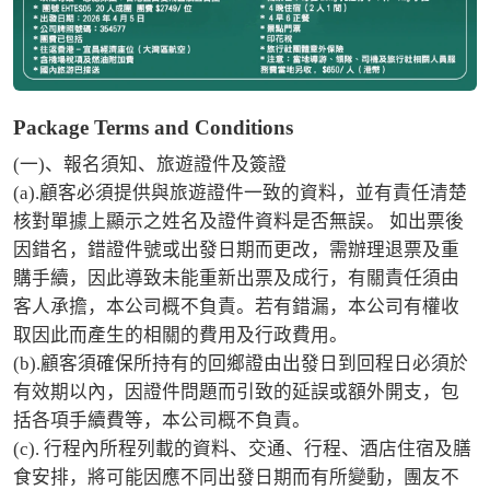
Package Terms and Conditions
(一)、報名須知、旅遊證件及簽證 

(a).顧客必須提供與旅遊證件一致的資料，並有責任清楚
核對單據上顯示之姓名及證件資料是否無誤。 如出票後
因錯名，錯證件號或出發日期而更改，需辦理退票及重
購手續，因此導致未能重新出票及成行，有關責任須由 
客人承擔，本公司概不負責。若有錯漏，本公司有權收
取因此而產生的相關的費用及行政費用。 

(b).顧客須確保所持有的回鄉證由出發日到回程日必須於
有效期以內，因證件問題而引致的延誤或額外開支，包
括各項手續費等，本公司概不負責。 

(c). 行程內所程列載的資料、交通、行程、酒店住宿及膳
食安排，將可能因應不同出發日期而有所變動，團友不