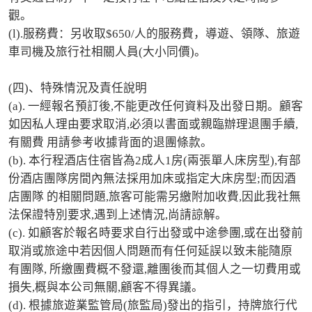
觀。 

(l).服務費：另收取$650/人的服務費，導遊、領隊、旅遊
車司機及旅行社相關人員(大小同價)。

(四)、特殊情況及責任說明 

(a). 一經報名預訂後,不能更改任何資料及出發日期。顧客
如因私人理由要求取消,必須以書面或親臨辦理退團手續,
有關費 用請參考收據背面的退團條款。 

(b). 本行程酒店住宿皆為2成人1房(兩張單人床房型),有部
份酒店團隊房間內無法採用加床或指定大床房型;而因酒
店團隊 的相關問題,旅客可能需另繳附加收費,因此我社無
法保證特別要求,遇到上述情況,尚請諒解。 

(c). 如顧客於報名時要求自行出發或中途參團,或在出發前
取消或旅途中若因個人問題而有任何延誤以致未能隨原
有團隊, 所繳團費概不發還,離團後而其個人之一切費用或
損失,概與本公司無關,顧客不得異議。 

(d). 根據旅遊業監管局(旅監局)發出的指引，持牌旅行代