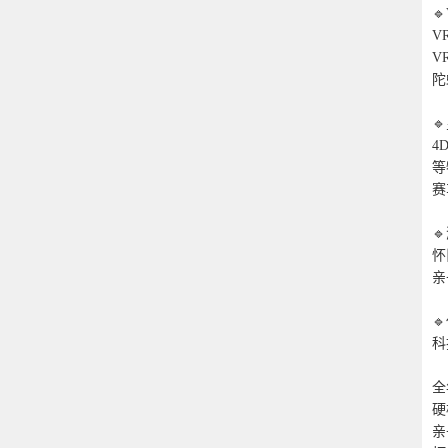

V
V
陀

4
等
赛

怀
亲

科
全
硬
亲