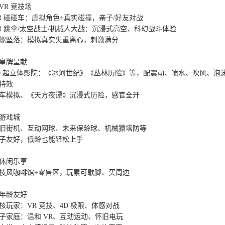
VR 竞技场

R 碰碰车：虚拟角色+真实碰撞，亲子/好友对战

R 跳伞/太空战士/机械人大战：沉浸式高空、科幻战斗体验

螺坠落：模拟真实失重离心，刺激满分

皇牌呈献

D 超立体影院：《冰河世纪》《丛林历险》等，配震动、喷水、吹风、泡
特效

车模拟、《天方夜谭》沉浸式历险，感官全开

游戏城

旧街机、互动网球、未来保龄球、机械猿塔防等

子友好，低龄也能轻松上手

休闲乐享

技风咖啡馆+零售区，玩累可歇脚、买周边

年龄友好

核玩家：VR 竞技、4D 极限、体感对战

子家庭：温和 VR、互动运动、怀旧电玩
