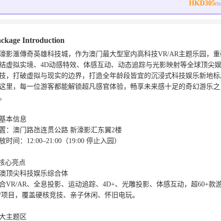
HKD305
ri
ckage Introduction
濠影滙傳奇英雄科技城，作为澳门最大型室内高科技VR/AR主题乐园，重
结虚拟实境、4D动感特效、体感互动、动态追踪与光影映射等全球顶尖
技，打破虚拟与现实的边界，打造全年龄段皆宜的沉浸式科技娱乐新地标
这里，每一位游客都能解锁超凡感官体验，畅享未来感十足的奇幻游乐之
。

基本信息

置：澳门路氹连贯公路 新濠影汇东翼2楼

放时间：12:00–21:00（19:00 停止入园）

核心亮点

澳顶尖科技娱乐综合体

合VR/AR、全息投影、运动追踪、4D+、光雕投影、体感互动，超60+款
/项目，覆盖硬核竞技、亲子休闲、怀旧电玩。

大主题区
