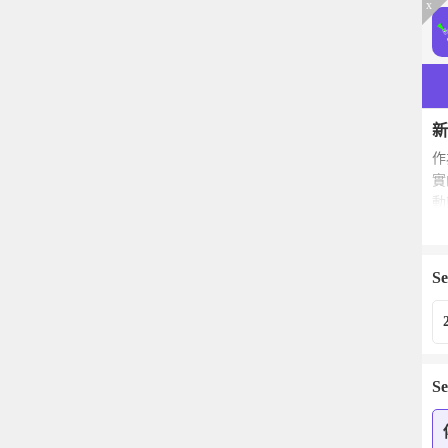
x
新
作
實
動
目
✨
Se
✨
✨
Se