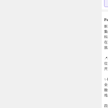
Pa
新
集
科
在
旅

位
开
✨
全
融
戏
四