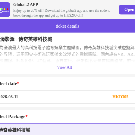
Global.2 APP
Open
Enjoy up to 20% off! Download the global2 app and use the code to
book through the app and get up to HK$200 off!
ticket details
濠影滙 - 傳奇英雄科技城
為全澳最大的高科技電子體育娛樂主題樂園，傳奇英雄科技城突破虛擬與
的界限，運用頂尖技術為玩家帶來沈浸式的震撼體驗。園內設有VR、AR
態捕捉、映射投影、4D巨幕，更有電玩、網吧與多元體育娛樂設施，遊
View All
多達60款以上，全年齡沈浸式科技娛樂地標。
暢玩逼真動感的4D影院與新奇好玩的VR碰碰車，
lect date
在這座澳門頂級科技主題樂園裡，盡情釋放壓力、歡度假期。
豐富多元的虛擬實境遊戲，帶來前所未有的沈浸式暢玩體驗。
2026-08-11
HKD305
lect Package
傳奇英雄科技城