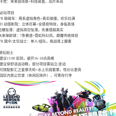
卡党：未来感场景+科技装置，出片率高

必玩项目

 VR 碰碰车：萌系虚拟角色+真实碰撞，欢乐拉满

 4D 动感影院：立体巨幕+全感官特效，身临其境

 陀螺坠落：虚拟高空坠落，失重感超真实

 未来保龄球：7条赛道+霓虹科幻风，颠覆传统体验

 VR 跳伞/太空战士：单人/组队，挑战肾上腺素

游玩贴士

建议13:00 前到，避开16–18点高峰

建议穿舒适运动鞋，部分项目需站立/走动

可搭配影汇之星摩天轮+水上乐园套票，性价比更高

园区内禁止饮食（休闲区除外），可寄存行李