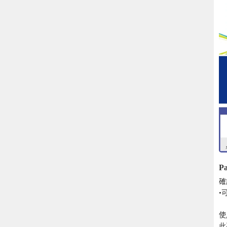
Pa
確
•
使
此