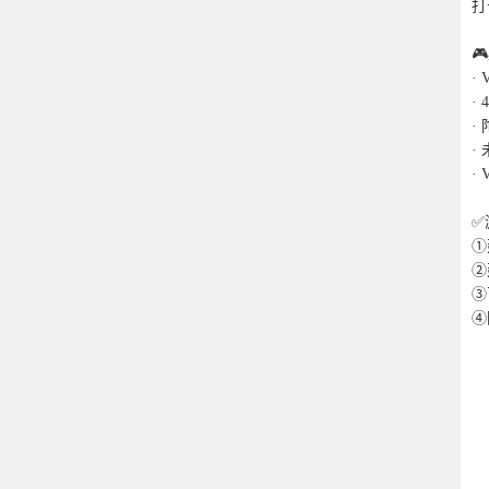
打

·
·
·
·
·
✅
①
②
③
④