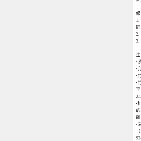
報
1
同
2
3
注
•
•
•
•
至
2
•
的
離
•
（
9