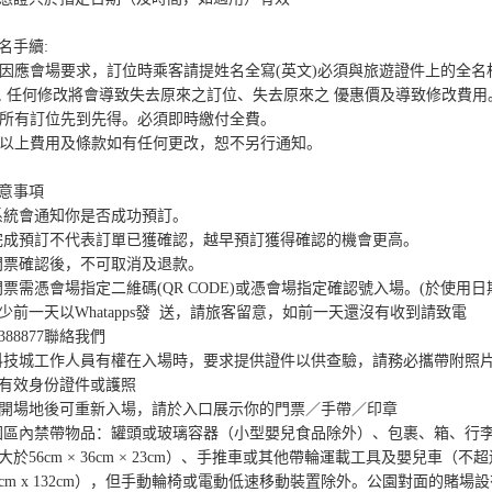
名手續:

. 因應會場要求，訂位時乘客請提姓名全寫(英文)必須與旅遊證件上的全名
, 任何修改將會導致失去原來之訂位、失去原來之 優惠價及導致修改費用。
. 所有訂位先到先得。必須即時繳付全費。 

. 以上費用及條款如有任何更改，恕不另行通知。

意事項

系統會通知你是否成功預訂。

完成預訂不代表訂單已獲確認，越早預訂獲得確認的機會更高。

門票確認後，不可取消及退款。

門票需憑會場指定二維碼(QR CODE)或憑會場指定確認號入場。(於使用日
少前一天以Whatapps發  送，請旅客留意，如前一天還沒有收到請致電
3388877聯絡我們

科技城工作人員有權在入場時，要求提供證件以供查驗，請務必攜帶附照
有效身份證件或護照

開場地後可重新入場，請於入口展示你的門票／手帶／印章

園區內禁帶物品：罐頭或玻璃容器（小型嬰兒食品除外）、包裹、箱、行
大於56cm × 36cm × 23cm）、手推車或其他帶輪運載工具及嬰兒車（不超
2cm x 132cm），但手動輪椅或電動低速移動裝置除外。公園對面的賭場