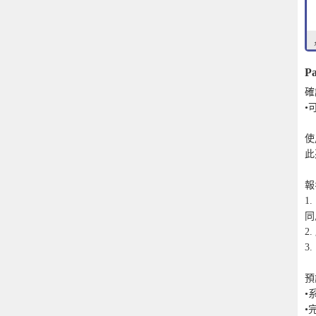
Pa
確
•
使
此
報
1
同
2
3
預
•
•