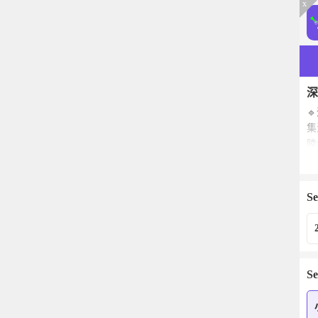
x
深

集
陸
全
既
來
Se
Se