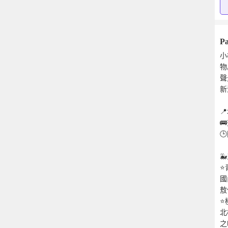
Pa
小
物
聲
新




⭐
國
敖
⭐
北
之