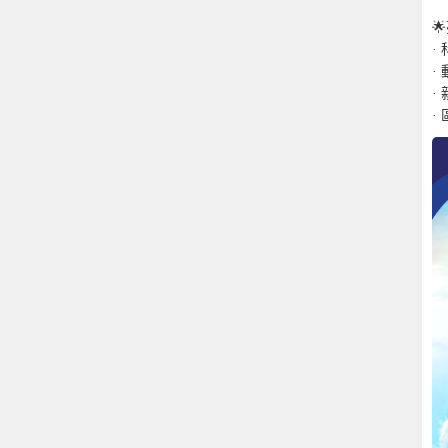

·
·
·
·