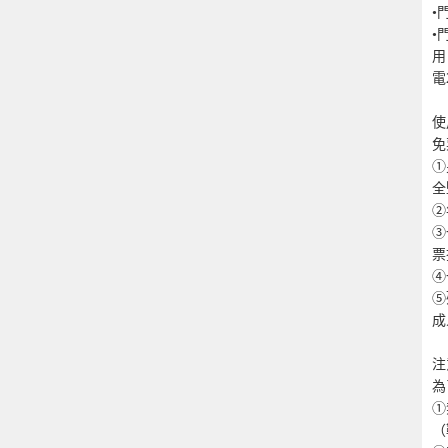
•
•
用
電
使
免
①
全
②
③
票
④
⑤
成
注
為
①
（