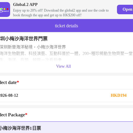
Global.2 APP
Open
Enjoy up to 20% off! Download the global2 app and use the code to
book through the app and get up to HK$200 off!
ticket details
圳小梅沙海洋世界門票
深圳新晉海洋秘境・小梅沙海洋世界
海洋生物觀賞、科技演藝、互動科普於一體，200+種珍稀動生物齊聚一堂
生、海洋、鳥類、鯨豚一次看夠🌍
View All
館運用頂尖聲光電科技，沈浸式海底體感直接拉滿，光影絢麗、場景夢幻
是歡樂主題樂園，也是超棒的海洋科普基地✨
深圳一定要來這裡~解鎖藍色治愈的快樂🌊
lect date
2026-08-12
HKD194
lect Package
小梅沙海洋世界1日票