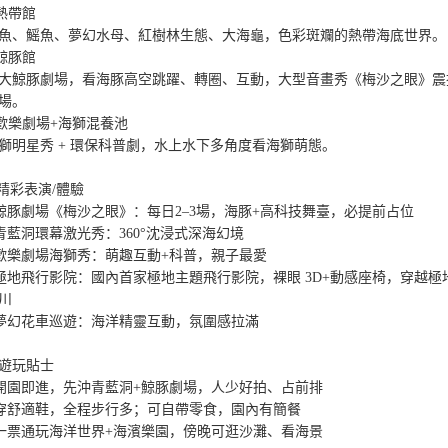
️熱帶館

魚、鰩魚、夢幻水母、紅樹林生態、大海龜，色彩斑斕的熱帶海底世界。

️鯨豚館

大鯨豚劇場，看海豚高空跳躍、轉圈、互動，大型音畫秀《梅沙之眼》震
場。

️歡樂劇場+海獅混養池

獅明星秀 + 環保科普劇，水上水下多角度看海獅萌態。

精彩表演/體驗

 鯨豚劇場《梅沙之眼》：每日2–3場，海豚+高科技舞臺，必提前占位

 青藍洞環幕激光秀：360°沈浸式深海幻境

 歡樂劇場海獅秀：萌趣互動+科普，親子最愛

 極地飛行影院：國內首家極地主題飛行影院，裸眼 3D+動感座椅，穿越極
川

 夢幻花車巡遊：海洋精靈互動，氛圍感拉滿

遊玩貼士

 開園即進，先沖青藍洞+鯨豚劇場，人少好拍、占前排

 穿舒適鞋，全程步行多；可自帶零食，園內有簡餐

 一票通玩海洋世界+海濱樂園，傍晚可逛沙灘、看海景
