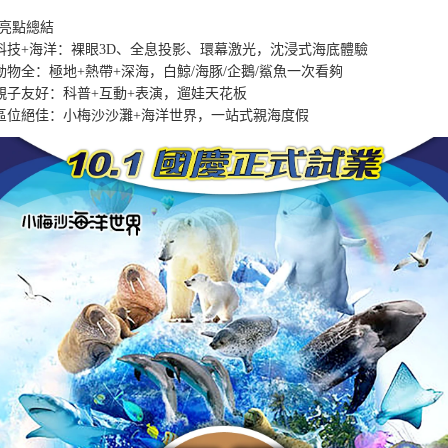
亮點總結

 科技+海洋：裸眼3D、全息投影、環幕激光，沈浸式海底體驗

 動物全：極地+熱帶+深海，白鯨/海豚/企鵝/鯊魚一次看夠

 親子友好：科普+互動+表演，遛娃天花板

 區位絕佳：小梅沙沙灘+海洋世界，一站式親海度假