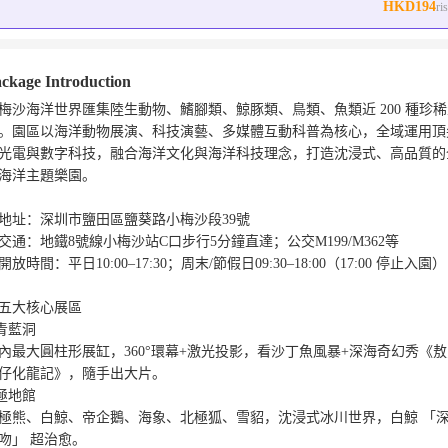
HKD194
ri
ckage Introduction
梅沙海洋世界匯集陸生動物、鰭腳類、鯨豚類、鳥類、魚類近 200 種珍
。園區以海洋動物展演、科技演藝、多媒體互動科普為核心，全域運用頂
光電與數字科技，融合海洋文化與海洋科技理念，打造沈浸式、高品質的
海洋主題樂園。

地址：深圳市鹽田區鹽葵路小梅沙段39號

交通：地鐵8號線小梅沙站C口步行5分鐘直達；公交M199/M362等

開放時間：平日10:00–17:30；周末/節假日09:30–18:00（17:00 停止入園）

五大核心展區

️青藍洞

內最大圓柱形展缸，360°環幕+激光投影，看沙丁魚風暴+深海奇幻秀《
仔化龍記》，隨手出大片。

️極地館

極熊、白鯨、帝企鵝、海象、北極狐、雪貂，沈浸式冰川世界，白鯨 「
吻」 超治愈。
