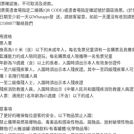
門票確認後，不可取消及退款。

門票需憑會場指定二維碼(QR CODE)或憑會場指定確認號於園區換票。(於
日期至少前一天以Whatapps發  送，請旅客留意，如前一天還沒有收到請
23388877聯絡我們

用資格

票人羣

身高為1.0 米（含）以下的未成年人，每名免票兒童須有一名購票且具備
監護能力的成人陪同遊玩，每名購票成人限攜帶一名免票兒童

年齡為70週歲（含）以上的長者，入園時須出示本人有效身份證件

一至六級殘疾軍人，入園時須出示本人殘疾證。其中一至四級殘疾軍人可
攜 1 名隨行陪護人員

一至二級傷殘人士，入園時須出示本人殘疾證

殘疾消防救援人員，入園時須出示《中華人民共和國殘疾消防救援人員證》
人票：適用於1名年齡為65週歲（不含）以下的成人

意事項

了更好的確保每位遊客的安全，以下物品禁止入園：

禁止攜帶易燃易爆物品、毒害品和感染性物品、腐蝕品、放射破壞性物品
鞭炮/打火機油罐/酒精飲料/有毒罐體/化學物品等）
