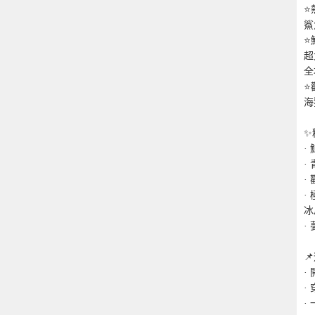
⭐
鯊
⭐
超
全
⭐
海
✨
·
·
·
·
冰
·

·
·
·