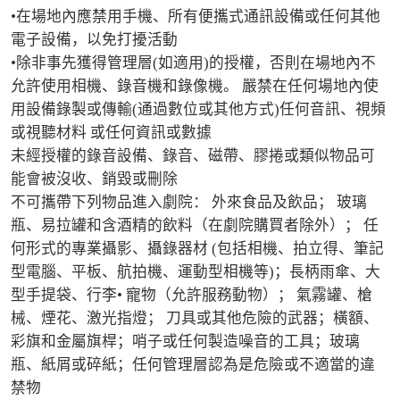
•在場地內應禁用手機、所有便攜式通訊設備或任何其他
電子設備，以免打擾活動

•除非事先獲得管理層(如適用)的授權，否則在場地內不
允許使用相機、錄音機和錄像機。 嚴禁在任何場地內使
用設備錄製或傳輸(通過數位或其他方式)任何音訊、視頻
或視聽材料 或任何資訊或數據

未經授權的錄音設備、錄音、磁帶、膠捲或類似物品可
能會被沒收、銷毀或刪除

不可攜帶下列物品進入劇院： 外來食品及飲品； 玻璃
瓶、易拉罐和含酒精的飲料（在劇院購買者除外）； 任
何形式的專業攝影、攝錄器材 (包括相機、拍立得、筆記
型電腦、平板、航拍機、運動型相機等)；長柄雨傘、大
型手提袋、行李• 寵物（允許服務動物）； 氣霧罐、槍
械、煙花、激光指燈； 刀具或其他危險的武器；橫額、
彩旗和金屬旗桿；哨子或任何製造噪音的工具；玻璃
瓶、紙屑或碎紙；任何管理層認為是危險或不適當的違
禁物
