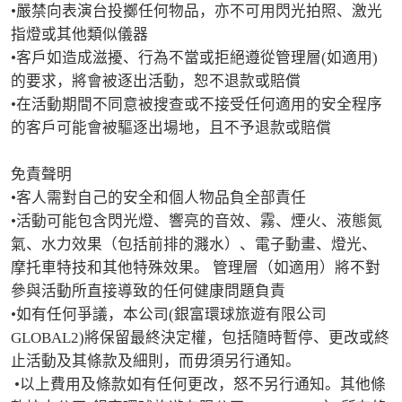
•嚴禁向表演台投擲任何物品，亦不可用閃光拍照、激光
指燈或其他類似儀器

•客戶如造成滋擾、行為不當或拒絕遵從管理層(如適用)
的要求，將會被逐出活動，恕不退款或賠償

•在活動期間不同意被搜查或不接受任何適用的安全程序
的客戶可能會被驅逐出場地，且不予退款或賠償

免責聲明

•客人需對自己的安全和個人物品負全部責任

•活動可能包含閃光燈、響亮的音效、霧、煙火、液態氮
氣、水力效果（包括前排的濺水）、電子動畫、燈光、
摩托車特技和其他特殊效果。 管理層（如適用）將不對
參與活動所直接導致的任何健康問題負責

•如有任何爭議，本公司(銀富環球旅遊有限公司
GLOBAL2)將保留最終決定權，包括隨時暫停、更改或終
止活動及其條款及細則，而毋須另行通知。

 •以上費用及條款如有任何更改，怒不另行通知。其他條