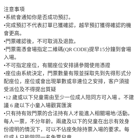
注意事項

•系統會通知你是否成功預訂。

•完成預訂不代表訂單已獲確認，越早預訂獲得確認的機
會更高。

•門票確認後，不可取消及退款。

•門票需憑會場指定二維碼(QR CODE)提早15分鐘到會場
入場。

•不可指定座位，有關座位安排請參閱使用憑證

•座位由系統決定，門票數量有限並採取先到先得形式分
配座位，座位或會出現單數或非連位之安排，客户須接
受派位及不得提出質疑

•12 歲或以下兒童需由至少一位成人陪同方可入場 。不建
議 6 歲以下小童入場觀賞匯演

•只有持有效門票的合法持有人才能進入相關場地/活動。
每人一票，不分年齡。兩歲及以下的兒童在出示有效身
份證明的情況下，可以不佔座免除持票入場的要求。每
位成人只能陪同一名免票兒童
