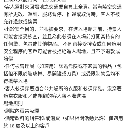
•客人需對來回場地之交通獨自負上全責。當海陸空交通
有所更改、遲到、服務暫停、推遲或取消時，客人不被
允許退款或換票

•出於安全目的，並根據要求，在進入場館之前，持票人
可能會接受檢查，並且為此必須在入場前打開其持有的
任何袋、包裹或其他物品。 不同意接受搜索或任何適用
安全程序的客戶可能會被拒絕進入場地，且不予退款或
賠償

•任何被管理層（如適用）認為危險或不適當的物品（包
括但不限於玻璃樽、易開罐或刀具）或受限制物品均不
得攜帶入場

•客人必須穿著適合公共場所的衣服和必須穿鞋。沒穿著
適當衣服和／或赤腳的客人將不准進場

場地規則

•劇院內嚴禁吸煙

•酒精飲料的銷售和/或消費（如果相關活動允許）僅適用
於 18 歲及以上的客戶
