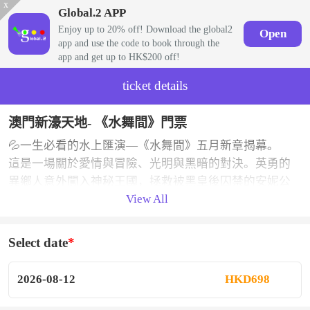
x
Global.2 APP
Enjoy up to 20% off! Download the global2
Open
app and use the code to book through the
app and get up to HK$200 off!
ticket details
澳門新濠天地- 《水舞間》門票
💦一生必看的水上匯演—《水舞間》五月新章揭幕。
這是一場關於愛情與冒險、光明與黑暗的對決。英勇的
異鄉人意外闖入神秘王國，拯救被黑皇後囚禁的安妮公
View All
主。水成為他們的聯結，見證了由愛與勇氣催生而出的
奇跡。
Select date
《水舞間》不只是一場演出，更是水、科技、藝術、勇
氣與愛的極致碰撞 —— 每一秒都是視覺暴擊，每一幕都
2026-08-12
HKD698
是畢生難忘的震撼體驗。