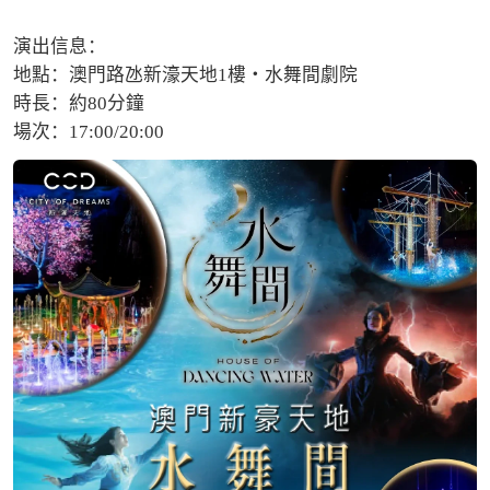
演出信息：

地點：澳門路氹新濠天地1樓・水舞間劇院

時長：約80分鐘

場次：17:00/20:00