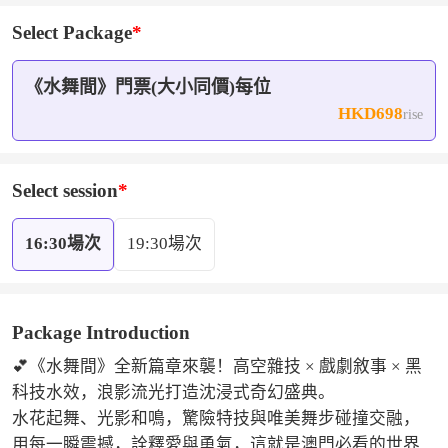
Select Package
《水舞間》門票(大小同價)每位
HKD698
rise
Select session
16:30場次
19:30場次
Package Introduction
💕《水舞間》全新篇章來襲！高空雜技 × 戲劇敘事 × 黑
科技水效，浪影流光打造沈浸式奇幻盛典。

水花起舞、光影和鳴，驚險特技與唯美舞步碰撞交融，
用每一瞬震撼，詮釋愛與勇氣，這就是澳門必看的世界