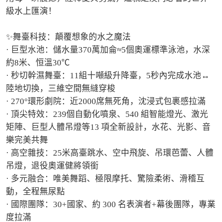
級水上匯演！

✨舞臺科技：顛覆想象的水之魔法

· 巨型水池：儲水量370萬加侖≈5個奧運標準泳池，水深
約8米、恒溫30℃

· 秒切幹濕舞臺：11組十噸級升降臺，5秒內完成水池↔
陸地切換，三維空間無縫穿梭

· 270°環形劇院：近2000席無死角，沈浸式包裹感拉滿

· 頂尖特效：239個自動化噴泉、540 組智能燈光、激光
矩陣、巨型人體吊燈等13 項全新設計，水花、光影、音
樂完美共舞

· 高空雜技：25米高臺跳水、空中飛旋、吊環芭蕾、人體
吊燈，退役奧運健將領銜

· 多元融合：唯美舞蹈、極限摩托、驚險柔術、滑稽互
動，全程無尿點

· 國際團隊：30+國家、約 300 名表演者+幕後團隊，專業
度拉滿
