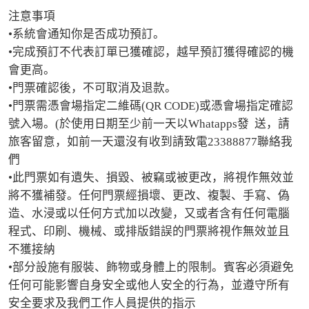
注意事項

•系統會通知你是否成功預訂。

•完成預訂不代表訂單已獲確認，越早預訂獲得確認的機
會更高。

•門票確認後，不可取消及退款。

•門票需憑會場指定二維碼(QR CODE)或憑會場指定確認
號入場。(於使用日期至少前一天以Whatapps發  送，請
旅客留意，如前一天還沒有收到請致電23388877聯絡我
們

•此門票如有遺失、損毀、被竊或被更改，將視作無效並
將不獲補發。任何門票經損壞、更改、複製、手寫、偽
造、水浸或以任何方式加以改變，又或者含有任何電腦
程式、印刷、機械、或排版錯誤的門票將視作無效並且
不獲接納

•部分設施有服裝、飾物或身體上的限制。賓客必須避免
任何可能影響自身安全或他人安全的行為，並遵守所有
安全要求及我們工作人員提供的指示
