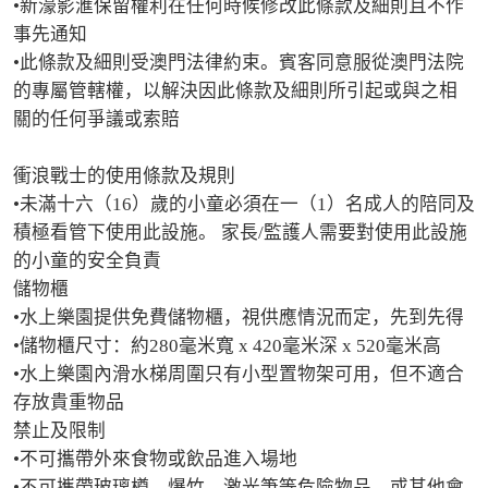
•新濠影滙保留權利在任何時候修改此條款及細則且不作
事先通知

•此條款及細則受澳門法律約束。賓客同意服從澳門法院
的專屬管轄權，以解決因此條款及細則所引起或與之相
關的任何爭議或索賠

衝浪戰士的使用條款及規則

•未滿十六（16）歲的小童必須在一（1）名成人的陪同及
積極看管下使用此設施。 家長/監護人需要對使用此設施
的小童的安全負責

儲物櫃

•水上樂園提供免費儲物櫃，視供應情況而定，先到先得

•儲物櫃尺寸：約280毫米寬 x 420毫米深 x 520毫米高

•水上樂園內滑水梯周圍只有小型置物架可用，但不適合
存放貴重物品

禁止及限制

•不可攜帶外來食物或飲品進入場地

•不可攜帶玻璃樽、爆竹、激光筆等危險物品，或其他會