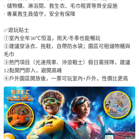
· 儲物櫃、淋浴間、救生衣、毛巾租賃等齊全設施

· 專業救生員值守，安全有保障

✅遊玩貼士

①室內全年30℃恒溫，雨天/冬季也能暢玩

②建議穿泳衣、拖鞋，自帶防水袋；園區可租儲物櫃與
毛巾

③熱門項目（光速飛車、沖浪戰士）假日需排隊，建議
12點開門即入，避開高峰

④戶外園區開放後，一票可玩室內+戶外，性價比更高