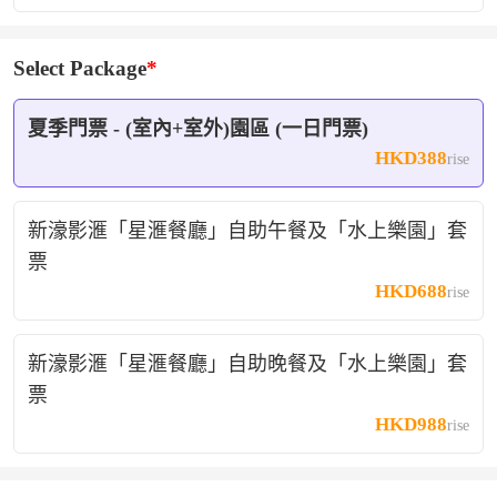
💦 點解一定要而家去？
✅ 室內園區全年恆溫30℃：而家呢個天氣去玩水，唔會
Select Package
凍親，舒服到極！
✅ 夠曬刺激：挑戰15米自由落體「極限逃生艙」、室內
夏季門票 - (室內+室外)園區 (一日門票)
水上過山車「光速飛車」！
HKD388
rise
✅ 親子首選：帶埋小朋友去「太空控制台」，玩水槍、
大水桶，放電一流！
新濠影滙「星滙餐廳」自助午餐及「水上樂園」套
💰 點解要經global2訂？
票
因為我哋爭取到獨家二人同行價，想搵人Share優惠？Tag
HKD688
rise
你個Friend出嚟找數！👇
新濠影滙「星滙餐廳」自助晚餐及「水上樂園」套
📅 優惠名額有限，售完即止！
票
🛒 立即扑槌📲→回應領取優惠💬
HKD988
rise
#global2獨家 #澳門新濠影滙水上樂園 #二人同行 #抵過
去行街 #澳門快閃 #室內水上樂園 #恆溫玩水