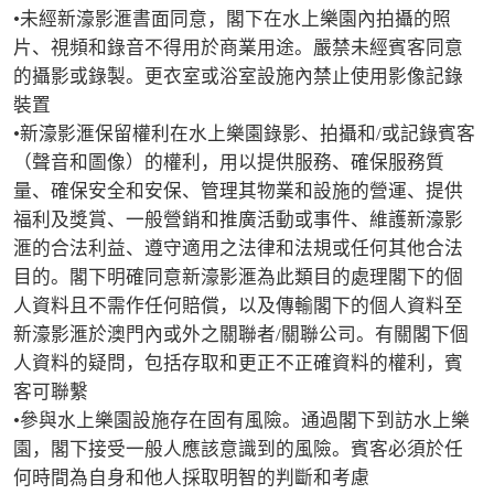
•未經新濠影滙書面同意，閣下在水上樂園內拍攝的照
片、視頻和錄音不得用於商業用途。嚴禁未經賓客同意
的攝影或錄製。更衣室或浴室設施內禁止使用影像記錄
裝置

•新濠影滙保留權利在水上樂園錄影、拍攝和/或記錄賓客
（聲音和圖像）的權利，用以提供服務、確保服務質
量、確保安全和安保、管理其物業和設施的營運、提供
福利及獎賞、一般營銷和推廣活動或事件、維護新濠影
滙的合法利益、遵守適用之法律和法規或任何其他合法
目的。閣下明確同意新濠影滙為此類目的處理閣下的個
人資料且不需作任何賠償，以及傳輸閣下的個人資料至
新濠影滙於澳門內或外之關聯者/關聯公司。有關閣下個
人資料的疑問，包括存取和更正不正確資料的權利，賓
客可聯繫

•參與水上樂園設施存在固有風險。通過閣下到訪水上樂
園，閣下接受一般人應該意識到的風險。賓客必須於任
何時間為自身和他人採取明智的判斷和考慮
