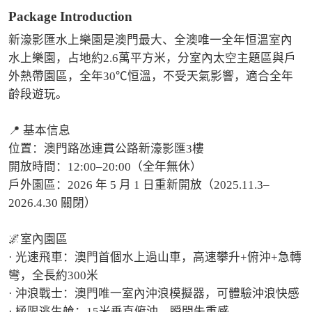
Package Introduction
新濠影匯水上樂園是澳門最大、全澳唯一全年恒溫室內
水上樂園，占地約2.6萬平方米，分室內太空主題區與戶
外熱帶園區，全年30℃恒溫，不受天氣影響，適合全年
齡段遊玩。

📍 基本信息

位置：澳門路氹連貫公路新濠影匯3樓

開放時間：12:00–20:00（全年無休）

戶外園區：2026 年 5 月 1 日重新開放（2025.11.3–
2026.4.30 關閉）

🌌室內園區

· 光速飛車：澳門首個水上過山車，高速攀升+俯沖+急轉
彎，全長約300米

· 沖浪戰士：澳門唯一室內沖浪模擬器，可體驗沖浪快感

· 極限逃生艙：15米垂直俯沖，瞬間失重感
