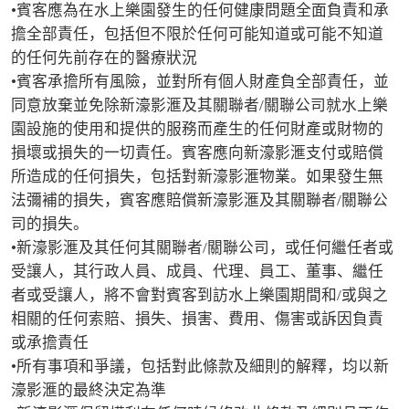
•賓客應為在水上樂園發生的任何健康問題全面負責和承
擔全部責任，包括但不限於任何可能知道或可能不知道
的任何先前存在的醫療狀況

•賓客承擔所有風險，並對所有個人財產負全部責任，並
同意放棄並免除新濠影滙及其關聯者/關聯公司就水上樂
園設施的使用和提供的服務而產生的任何財產或財物的
損壞或損失的一切責任。賓客應向新濠影滙支付或賠償
所造成的任何損失，包括對新濠影滙物業。如果發生無
法彌補的損失，賓客應賠償新濠影滙及其關聯者/關聯公
司的損失。

•新濠影滙及其任何其關聯者/關聯公司，或任何繼任者或
受讓人，其行政人員、成員、代理、員工、董事、繼任
者或受讓人，將不會對賓客到訪水上樂園期間和/或與之
相關的任何索賠、損失、損害、費用、傷害或訴因負責
或承擔責任

•所有事項和爭議，包括對此條款及細則的解釋，均以新
濠影滙的最終決定為準
