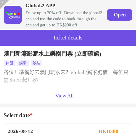
x
Global.2 APP
Enjoy up to 20% off! Download the global2
Open
app and use the code to book through the
app and get up to HK$200 off!
ticket details
澳門新濠影滙水上樂園門票 (立即確認)
休閒
娛樂
景點
各位！準備好去澳門玩水未？global2獨家劈價！每位只
需 $428 起！😱
View All
唔使等出糧！今個周末即興起行都得！🧳
global2同你癲覆澳門物價，新濠影匯水上樂園門票突發
優惠！
Select date
🔥 global2獨家｜優惠
💰 每位只需 HK$428起 )
2026-08-12
HKD388