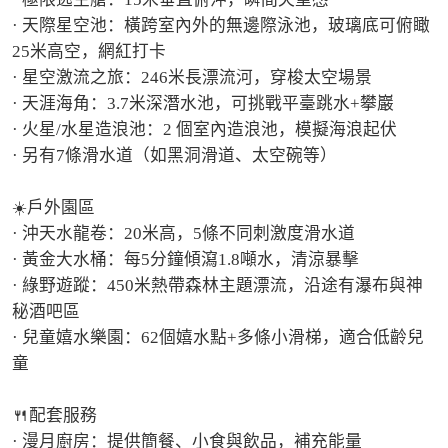
· 天際星空池：橫跨室內外的無邊際泳池，玻璃底可俯瞰
25米高空，網紅打卡

· 星空激流之旅：246米長漂流河，穿梭太空場景

· 天涯海角：3.7米深潛水池，可挑戰平臺跳水+攀巖

· 火星/水星造浪池：2 個室內造浪池，模擬海浪起伏

· 另有7條滑水道（如黑洞滑道、太空碗等）

☀️戶外園區

· 沖天水龍卷：20米高，5條不同刺激度滑水道

· 黃金大水桶：每5分鐘傾瀉1.8噸水，清涼暴擊

· 綠野遊蹤：450米熱帶森林主題漂流，沿途有瀑布與神
秘酒吧區

· 兒童嬉水樂園：62個嬉水點+多條小滑梯，適合低齡兒
童

🍴配套服務

· 漫月廚房：提供簡餐、小食與飲品，補充能量
