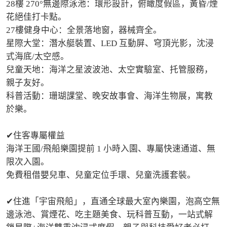
28樓 270°無邊際泳池：環形設計，俯瞰度假區，黃昏/煙
花絕佳打卡點。

27樓健身中心：全景落地窗，器械齊全。

星際大堂：潛水艇裝置、LED 互動屏、穹頂光影，沈浸
式海底/太空感。

兒童天地：海洋之星波波池、太空實驗室、托管服務，
親子友好。

科普活動：珊瑚課堂、晚安故事會、海洋生物展，寓教
於樂。

✔住客專屬權益

海洋王國/飛船樂園提前 1 小時入園、專屬快速通道、無
限次入園。

免費租借嬰兒車、兒童定位手環、兒童洗護套裝。

✔住進「宇宙飛船」，直通全球最大室內樂園，泡高空無
邊泳池、賞煙花、吃主題美食、玩科普互動，一站式解