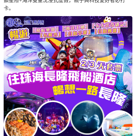
鎖星際+海洋雙重沈浸式度假，親子與科技愛好者必打
卡。