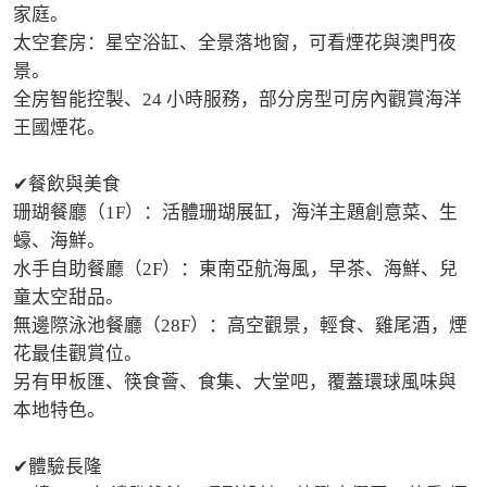
家庭。

太空套房：星空浴缸、全景落地窗，可看煙花與澳門夜
景。

全房智能控製、24 小時服務，部分房型可房內觀賞海洋
王國煙花。

✔餐飲與美食

珊瑚餐廳（1F）：活體珊瑚展缸，海洋主題創意菜、生
蠔、海鮮。

水手自助餐廳（2F）：東南亞航海風，早茶、海鮮、兒
童太空甜品。

無邊際泳池餐廳（28F）：高空觀景，輕食、雞尾酒，煙
花最佳觀賞位。

另有甲板匯、筷食薈、食集、大堂吧，覆蓋環球風味與
本地特色。

✔體驗長隆
