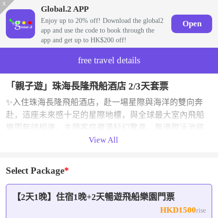
x
Global.2 APP
Enjoy up to 20% off! Download the global2
Open
app and use the code to book through the
app and get up to HK$200 off!
free travel details
「親子遊」珠海長隆飛船酒店 2/3天套票
✨入住珠海長隆飛船酒店，赴一場星際與海洋的雙向奔
赴，這座未來感十足的星際地標，與全球最大室內飛船
樂園無縫相連，主題客房藏滿科幻驚喜，無邊際泳池將
View All
度假區風光盡收眼底，夜幕降臨更能邂逅海洋王國璀璨
煙花，無論全家出遊還是童心探索，都能在此開啟獨一
無二的科普探險之旅。
Select Package
【2天1晚】住宿1晚+2天暢遊飛船樂園門票
HKD1500
rise