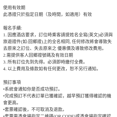
使用有效期

此憑證只於指定日期（及時間，如適用）有效

報名手續:

1. 因應酒店要求，訂位時乘客請提姓名全寫(英文)必須與
旅遊證件(如:回鄉證)上的全名相同, 任何修改將會導致失
去原來之訂位、失去原來之 優惠價及導致修改費用。 

2.需提供客人回鄉證號碼及有效日期

3. 所有訂位先到先得。必須即時繳付全費。 

4. 以上費用及條款如有任何更改，恕不另行通知。

預訂事項

•系統會通知你是否成功預訂。

•完成預訂不代表訂單已獲確認，越早預訂獲得確認的機
會更高。

•套票確認後，不可取消及退款。

•套票需憑會場指定二維碼(QR CODE)或憑會場指定確認