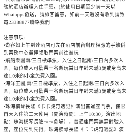
號於酒店辦理入住手續。(於使用日期至少前一天以
Whatapps發送，請旅客留意，如前一天還沒有收到請致
電23388877聯絡我們

注意事項:

•遊客如上午到達酒店可先在酒店前台辦理相應的手續併
到票務中心選擇領取門票前往遊玩

•飛船樂園兩/三日標準票，入住之日起兩/三日內多次入
園，每位成人可攜帶一名遊玩當日年齡未滿3歲或身高未
達1.0米的小童免費入園。

•海洋王國,兩/三日標準票，入住之日起兩/三日內多次入
園，每位成人可攜帶一名遊玩當日年齡未滿3歲或身高未
達1.0米的小童免費入園。

•珠海橫琴長隆《卡卡虎奇遇記》演出普通座門票，僅限
首天入住第二天使用（開演時間：上午10:30；演出地
點：珠海橫琴長隆卡卡劇場），普通座門票無需對號入
座，座位先到先得。珠海橫琴長隆《卡卡虎奇遇記》演