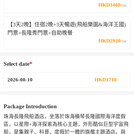
HKD3460
rise
【3天2晚】住宿2晚+3天暢遊(飛船樂園&海洋王國)
門票+長隆秀門票+自助晚餐
HKD2920
rise
Select date
2026-08-10
HKD1710
Package Introduction
珠海長隆飛船酒店，坐落於珠海橫琴長隆國際海洋度假
區，以星際+海洋探索為核心主題，外形酷似巨型宇宙飛
船，是集親子、科普、度假於一體的旗艦主題酒店。與