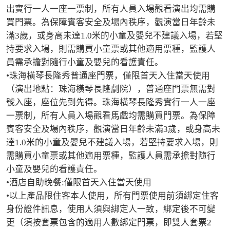
出實行一人一座一票制，所有人員入場觀看演出均需購
買門票。為保障賓客安全及場內秩序，觀演當日年齡未
滿3歲，或身高未達1.0米的小童及嬰兒不建議入場，若堅
持要求入場，則需購買小童票或其他適用票種，監護人
員需承擔對隨行小童及嬰兒的看護責任。

•珠海橫琴長隆秀普通座門票，僅限首天入住當天使用
（演出地點：珠海橫琴長隆劇院），普通座門票無需對
號入座，座位先到先得。珠海橫琴長隆秀實行一人一座
一票制，所有人員入場觀看馬戲均需購買門票。為保障
賓客安全及場內秩序，觀演當日年齡未滿3歲，或身高未
達1.0米的小童及嬰兒不建議入場，若堅持要求入場，則
需購買小童票或其他適用票種，監護人員需承擔對隨行
小童及嬰兒的看護責任。

•酒店自助晚餐:僅限首天入住當天使用

•以上產品限住客本人使用，所有門票使用前須綁定住客
身份證件訊息，使用人須與綁定人一致，綁定後不可變
更（須按套票包含的適用人數綁定門票，即雙人套票2