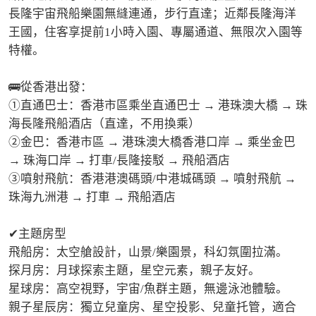
長隆宇宙飛船樂園無縫連通，步行直達；近鄰長隆海洋
王國，住客享提前1小時入園、專屬通道、無限次入園等
特權。

🚌從香港出發：

①直通巴士：香港市區乘坐直通巴士 → 港珠澳大橋 → 珠
海長隆飛船酒店（直達，不用換乘）

②金巴：香港市區 → 港珠澳大橋香港口岸 → 乘坐金巴 
→ 珠海口岸 → 打車/長隆接駁 → 飛船酒店

③噴射飛航：香港港澳碼頭/中港城碼頭 → 噴射飛航 → 
珠海九洲港 → 打車 → 飛船酒店

✔主題房型

飛船房：太空艙設計，山景/樂園景，科幻氛圍拉滿。

探月房：月球探索主題，星空元素，親子友好。

星球房：高空視野，宇宙/魚群主題，無邊泳池體驗。

親子星辰房：獨立兒童房、星空投影、兒童托管，適合