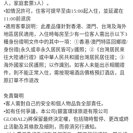
人，家庭套票3人）。

•如情況許可，住客可提早至由15:00起入住，並延遲在
11:00前退房

•適用客羣説明：此產品僅針對香港、澳門、台灣及海外
地區居民適用，入住時每房至少有一位客人需出示以下3
種身份證明文件中的其中一項：①香港/澳門特區回鄉證/
身份證(永久或非永久居民皆可)/護照；②《台灣居民來
往大陸通行證》或中華人民共和國台灣居民居住證；③
海外國家公民護照；以作識別。如客人未能出示相關證
件，則不能正常入住，需按現場酒店價格預訂酒店，且
原訂單不作退改

免責聲明

•客人需對自己的安全和個人物品負全部責任。

•如有任何爭議，本公司(銀富環球旅遊有限公司
GLOBAL2)將保留最終決定權，包括隨時暫停、更改或終
止活動及其條款及細則，而毋須另行通知。
