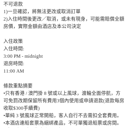
不可退款

1)一旦確認，將無法更改或取消訂單

2)入住時間後更改／取消，或未有現身，可能需賠償全額
房價，實際金額由酒店及本公司決定

入住政策

入住時間:

3:00 PM - midnight

退房時間:

11:00 AM

條款重點摘要

•只有香港 / 澳門掛 8 號或以上風球，渡輪全面停航，方
可免罰改期保留所有費用3個內使用或申請退款(退款每房
收取$300手續費)

•單純 3 號風球正常開船，客人自行不去需扣全套費用。

•本酒店連船套票為綑綁產品，不可單獨退船票或房間。
