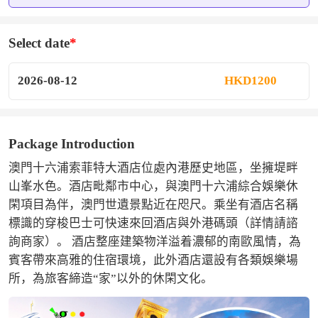
Select date
2026-08-12
HKD1200
Package Introduction
澳門十六浦索菲特大酒店位處內港歷史地區，坐擁堤畔
山峯水色。酒店毗鄰市中心，與澳門十六浦綜合娛樂休
閑項目為伴，澳門世遺景點近在咫尺。乘坐有酒店名稱
標識的穿梭巴士可快速來回酒店與外港碼頭（詳情請諮
詢商家）。 酒店整座建築物洋溢着濃郁的南歐風情，為
賓客帶來高雅的住宿環境，此外酒店還設有各類娛樂場
所，為旅客締造“家”以外的休閑文化。