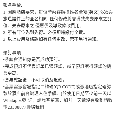
報名手續:

1. 因應酒店要求，訂位時乘客請提姓名全寫(英文)必須與
旅遊證件上的全名相同, 任何修改將會導致失去原來之訂
位、失去原來之 優惠價及導致修改費用。 

2. 所有訂位先到先得。必須即時繳付全費。 

3. 以上費用及條款如有任何更改，恕不另行通知。

預訂事項

•系統會通知你是否成功預訂。

•完成預訂不代表訂單已獲確認，越早預訂獲得確認的機
會更高。

•套票確認後，不可取消及退款。

•套票需憑會場指定二維碼(QR CODE)或憑酒店指定確認
號於酒店前台辦理入住手續。(於使用日期至少前一天以
Whatapps發  送，請旅客留意，如前一天還沒有收到請致
電23388877聯絡我們
