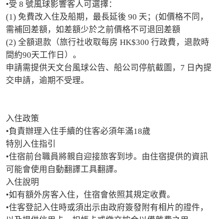
•受 8 號風球影響客人可選擇：

(1) 免費改入住及船期，最長延後 90 天；(如價格不同，
需補回差額，如差額少於之前價格不可退回差額

(2) 全額退款（旅行社收取每房 HK$300 行政費，退款時
間約90天工作日）。

申請需提供天文台風球公告、船公司停航截圖，7 日內提
交申請，逾期不受理。

入住政策

•負責辦理入住手續的住客必須年滿18歲

特別入住指引

•住宿前台職員將親自迎接旅客到埗。由住宿提供的資訊
可能會使用自動翻譯工具翻譯。

入住說明

•如有額外房客入住，住宿會依照其規定收費。

•住客登記入住時或須出示由政府簽發附有相片的證件，