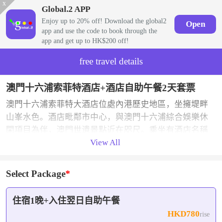
x
Global.2 APP
Enjoy up to 20% off! Download the global2
Open
app and use the code to book through the
app and get up to HK$200 off!
free travel details
澳門十六浦索菲特酒店+酒店自助午餐2天套票
澳門十六浦索菲特大酒店位處內港歷史地區，坐擁堤畔
山峯水色。酒店毗鄰市中心，與澳門十六浦綜合娛樂休
閑項目為伴，澳門世遺景點近在咫尺。乘坐有酒店名稱
View All
標識的穿梭巴士可快速來回酒店與外港碼頭（詳情請諮
詢商家）。 酒店整座建築物洋溢着濃郁的南歐風情，為
賓客帶來高雅的住宿環境，此外酒店還設有各類娛樂場
Select Package
所，為旅客締造“家”以外的休閑文化。
住宿1晚+入住翌日自助午餐
HKD780
rise