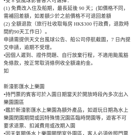
•受 8 號風球影響客人可選擇：

(1) 免費改入住及船期，最長延後 90 天；(如價格不同，
需補回差額，如差額少於之前價格不可退回差額

(2) 全額退款（旅行社收取每房 HK$300 行政費，退款時
間約90天工作日）。

申請需提供天文台風球公告、船公司停航截圖，7 日內提
交申請，逾期不受理。

•因個人遲到、證件問題、自行放棄行程，不適用颱風豁
免條款，按正常取消條例收全額違約金。

如

新濠影匯水上樂園

•持門票的賓客可於入園日期當天於開放時段內多次出入
樂園園區

•鑑於新濠影匯水上樂園為額外產品，如遊玩日期為水上
樂園閉園期間或因特殊情況園區臨時閉園等，遊客不可
要求退票、扣減費用或改期入園

•因天氣關係水上樂園關閉室外園區，客人必須依照門票