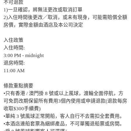
不可退款

1)一旦確認，將無法更改或取消訂單

2)入住時間後更改／取消，或未有現身，可能需賠償全額
房價，實際金額由酒店及本公司決定

入住政策

入住時間:

3:00 PM - midnight

退房時間:

11:00 AM

條款重點摘要

•只有香港 / 澳門掛 8 號或以上風球，渡輪全面停航，方
可免罰改期保留所有費用3個內使用或申請退款(退款每房
收取$300手續費)

•單純 3 號風球正常開船，客人自行不去需扣全套費用。

•本酒店連船套票為綑綁產品，不可單獨退船票或房間。
