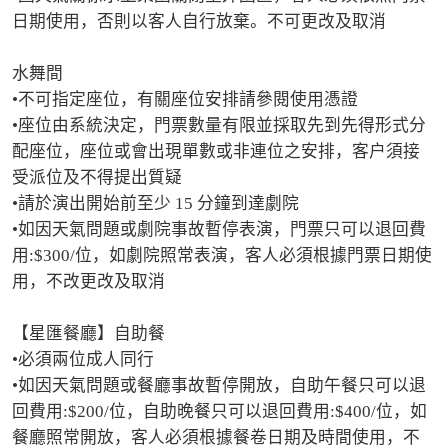
日期使用，否則以客人自行放棄。不可更改及取消

水舞間

•不可指定座位，有關座位安排請參閱使用憑證

•座位由系統決定，門票數量有限並採取先到先得形式分
配座位，座位或會出現單數或非連位之安排，客户須接
受派位及不得提出質疑

•請於演出開始前至少 15 分鐘到達劇院

•如因天氣問題或劇院事故暫停表演，門票只可以退回費
用:$300/位，如劇院照常表演，客人必須根據門票日期使
用，不改更改及取消

【星匯餐廳】自助餐

•必須兩位成人同行

•如因天氣問題或餐廳事故暫停開放，自助午餐只可以退
回費用:$200/位，自助晚餐只可以退回費用:$400/位，如
餐廳照常開放，客人必須根據餐卷日期及時間使用，不