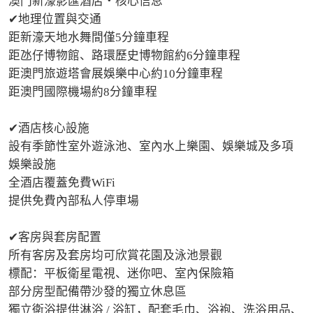
澳門新濠影匯酒店・核心信息

✔地理位置與交通

距新濠天地水舞間僅5分鐘車程

距氹仔博物館、路環歷史博物館約6分鐘車程

距澳門旅遊塔會展娛樂中心約10分鐘車程

距澳門國際機場約8分鐘車程

✔酒店核心設施

設有季節性室外遊泳池、室內水上樂園、娛樂城及多項
娛樂設施

全酒店覆蓋免費WiFi

提供免費內部私人停車場

✔客房與套房配置

所有客房及套房均可欣賞花園及泳池景觀

標配：平板衛星電視、迷你吧、室內保險箱

部分房型配備帶沙發的獨立休息區

獨立衛浴提供淋浴 / 浴缸，配套毛巾、浴袍、洗浴用品、