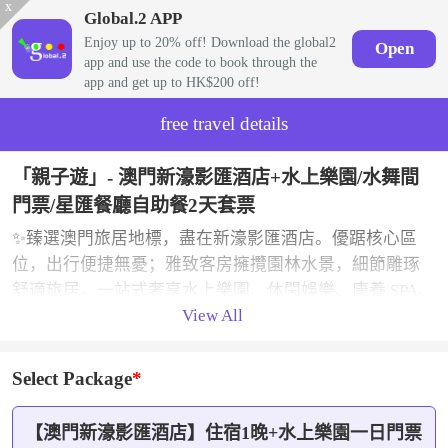
x
Global.2 APP
Enjoy up to 20% off! Download the global2
Open
app and use the code to book through the
app and get up to HK$200 off!
free travel details
「親子遊」- 澳門新濠影匯酒店+水上樂園/水舞間
門票/星匯餐廳自助餐2天套票
✨臻選澳門旅居地標，盡在新濠影匯酒店。優踞核心區
位，出行便捷無憂；雅致客房擁攬園林水景，細節雕琢
舒適旅居。一站式奢享水上樂園、休閑娛樂、康養 SPA、
View All
環球珍饈，24 小時專屬禮賓服務貼心相伴。多功能會務
場地、完善配套設施，休閑度假與商務會晤兩相宜。免
費網絡、專屬泊車，全維高端配套，為您呈現澳門極致
Select Package
度假新體驗。
【澳門新濠影匯酒店】住宿1晚+水上樂園一日門票