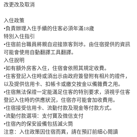
改更改及取消

入住政策

•負責辦理入住手續的住客必須年滿18歲

特別入住指引

•住宿前台職員將親自迎接旅客到埗。由住宿提供的資訊
可能會使用自動翻譯工具翻譯。

入住說明

•如有額外房客入住，住宿會依照其規定收費。

•住客登記入住時或須出示由政府簽發附有相片的證件，
以及提供信用卡、扣帳卡或繳交按金以備雜費之用。

•住宿無法保證一定能滿足住客的特別要求，須視乎住客
登記入住時的供應狀況，住宿亦可能會加收費用。

•住宿接受信用卡、流動付款及現金等付款方式。

•流動付款選項：支付寶及微信支付

•住宿內的保安設備包括滅火筒

注意：入住政策因住宿而異，請在預訂前細心閱讀
