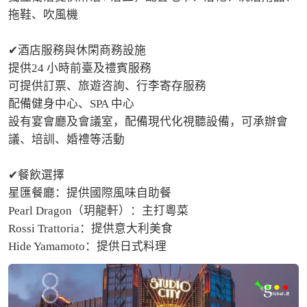
拖鞋、吹風機

✔酒店服務與休閑商務設施

提供24 小時前臺及禮賓服務

可提供訂票、旅遊咨詢、行李寄存服務

配備健身中心、SPA 中心

設有宴會廳及會議室，配備現代化視聽設備，可承辦會
議、培訓、婚禮等活動

✔餐飲選擇

星匯餐廳：提供國際風味自助餐

Pearl Dragon（玥龍軒）：主打粵菜

Rossi Trattoria：提供意大利美食

Hide Yamamoto：提供日式料理