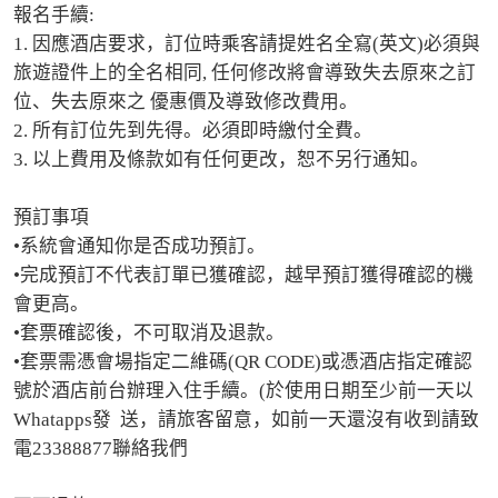
報名手續:

1. 因應酒店要求，訂位時乘客請提姓名全寫(英文)必須與
旅遊證件上的全名相同, 任何修改將會導致失去原來之訂
位、失去原來之 優惠價及導致修改費用。 

2. 所有訂位先到先得。必須即時繳付全費。 

3. 以上費用及條款如有任何更改，恕不另行通知。

預訂事項

•系統會通知你是否成功預訂。

•完成預訂不代表訂單已獲確認，越早預訂獲得確認的機
會更高。

•套票確認後，不可取消及退款。

•套票需憑會場指定二維碼(QR CODE)或憑酒店指定確認
號於酒店前台辦理入住手續。(於使用日期至少前一天以
Whatapps發  送，請旅客留意，如前一天還沒有收到請致
電23388877聯絡我們
