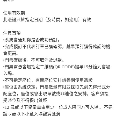
使用有效期

此憑證只於指定日期（及時間，如適用）有效

注意事項

•系統會通知你是否成功預訂。

•完成預訂不代表訂單已獲確認，越早預訂獲得確認的機
會更高。

•門票確認後，不可取消及退款。

•門票需憑會場指定二維碼(QR CODE)提早15分鐘到會場
入場。

•不可指定座位，有關座位安排請參閱使用憑證

•座位由系統決定，門票數量有限並採取先到先得形式分
配座位，座位或會出現單數或非連位之安排，客户須接
受派位及不得提出質疑

•12 歲或以下兒童需由至少一位成人陪同方可入場 。不建
議 6 歲以下小童入場觀賞匯演
