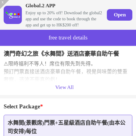
x
Global.2 APP
Enjoy up to 20% off! Download the global2
Open
app and use the code to book through the
app and get up to HK$200 off!
free travel details
澳門奇幻之旅《水舞間》送酒店豪華自助午餐
⚠️限時福利不等人！席位有限先到先得。
預訂門票直接送酒店豪華自助午餐，視覺與味蕾的雙重
奢寵，這波不衝真的虧！
View All
🌎澳門文旅頂流《水舞間》全新篇章炸裂開演！耗資20
億港元、5個奧運泳池水量的巨型水舞臺，5秒水陸瞬切
Select Package
的黑科技，搭配239組噴泉與 540 組智能燈光，讓浪花與
光影共舞出震撼史詩！​
水舞間(景觀席)門票+五星級酒店自助午餐(由本公
30國頂尖表演者+退役奧運健將領銜，25米高空躍水、空
司安排)每位
中飛旋、吊環芭蕾輪番炸場，無臺詞沈浸式敘事直擊人