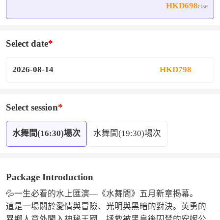
HKD698
rise
心，用每一秒特技禮贊愛與勇氣，難怪觀眾直呼「專程
為它赴澳門」！270°環形劇場無死角包裹，前排直面水
花飛濺，後排盡覽全景壯闊，80 分鐘全程無尿點。
Select date
2026-08-14
HKD798
Select session
水舞間(16:30)場次
水舞間(19:30)場次
Package Introduction
💦一生必看的水上匯演—《水舞間》五月新章揭幕。 

這是一場關於愛情與冒險、光明與黑暗的對決。英勇的
異鄉人意外闖入神秘王國，拯救被黑皇後囚禁的安妮公