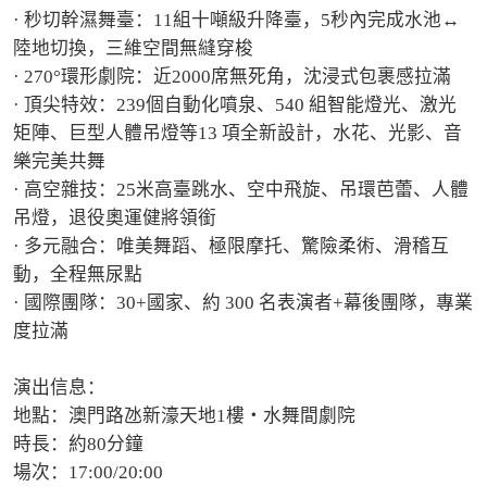
· 秒切幹濕舞臺：11組十噸級升降臺，5秒內完成水池↔
陸地切換，三維空間無縫穿梭

· 270°環形劇院：近2000席無死角，沈浸式包裹感拉滿

· 頂尖特效：239個自動化噴泉、540 組智能燈光、激光
矩陣、巨型人體吊燈等13 項全新設計，水花、光影、音
樂完美共舞

· 高空雜技：25米高臺跳水、空中飛旋、吊環芭蕾、人體
吊燈，退役奧運健將領銜

· 多元融合：唯美舞蹈、極限摩托、驚險柔術、滑稽互
動，全程無尿點

· 國際團隊：30+國家、約 300 名表演者+幕後團隊，專業
度拉滿

演出信息：

地點：澳門路氹新濠天地1樓・水舞間劇院

時長：約80分鐘

場次：17:00/20:00