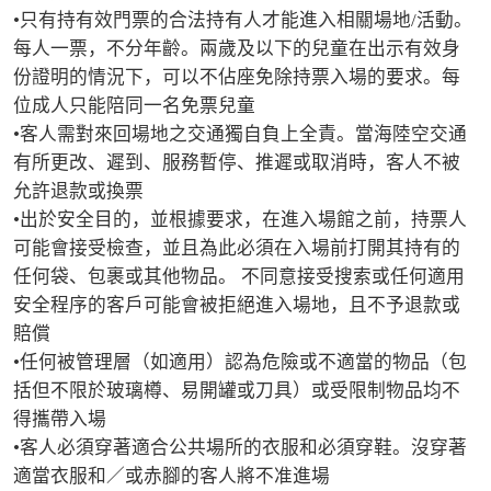
•只有持有效門票的合法持有人才能進入相關場地/活動。
每人一票，不分年齡。兩歲及以下的兒童在出示有效身
份證明的情況下，可以不佔座免除持票入場的要求。每
位成人只能陪同一名免票兒童

•客人需對來回場地之交通獨自負上全責。當海陸空交通
有所更改、遲到、服務暫停、推遲或取消時，客人不被
允許退款或換票

•出於安全目的，並根據要求，在進入場館之前，持票人
可能會接受檢查，並且為此必須在入場前打開其持有的
任何袋、包裹或其他物品。 不同意接受搜索或任何適用
安全程序的客戶可能會被拒絕進入場地，且不予退款或
賠償

•任何被管理層（如適用）認為危險或不適當的物品（包
括但不限於玻璃樽、易開罐或刀具）或受限制物品均不
得攜帶入場

•客人必須穿著適合公共場所的衣服和必須穿鞋。沒穿著
適當衣服和／或赤腳的客人將不准進場
