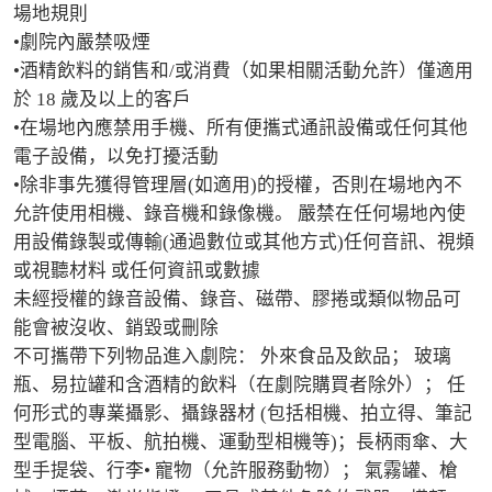
場地規則

•劇院內嚴禁吸煙

•酒精飲料的銷售和/或消費（如果相關活動允許）僅適用
於 18 歲及以上的客戶

•在場地內應禁用手機、所有便攜式通訊設備或任何其他
電子設備，以免打擾活動

•除非事先獲得管理層(如適用)的授權，否則在場地內不
允許使用相機、錄音機和錄像機。 嚴禁在任何場地內使
用設備錄製或傳輸(通過數位或其他方式)任何音訊、視頻
或視聽材料 或任何資訊或數據

未經授權的錄音設備、錄音、磁帶、膠捲或類似物品可
能會被沒收、銷毀或刪除

不可攜帶下列物品進入劇院： 外來食品及飲品； 玻璃
瓶、易拉罐和含酒精的飲料（在劇院購買者除外）； 任
何形式的專業攝影、攝錄器材 (包括相機、拍立得、筆記
型電腦、平板、航拍機、運動型相機等)；長柄雨傘、大
型手提袋、行李• 寵物（允許服務動物）； 氣霧罐、槍