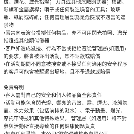
械、煙花、激光指燈； 刀具或其他危險的武器；橫額、
彩旗和金屬旗桿；哨子或任何製造噪音的工具；玻璃
瓶、紙屑或碎紙；任何管理層認為是危險或不適當的違
禁物

•嚴禁向表演台投擲任何物品，亦不可用閃光拍照、激光
指燈或其他類似儀器

•客戶如造成滋擾、行為不當或拒絕遵從管理層(如適用)
的要求，將會被逐出活動，恕不退款或賠償

•在活動期間不同意被搜查或不接受任何適用的安全程序
的客戶可能會被驅逐出場地，且不予退款或賠償

免責聲明

•客人需對自己的安全和個人物品負全部責任

•活動可能包含閃光燈、響亮的音效、霧、煙火、液態氮
氣、水力效果（包括前排的濺水）、電子動畫、燈光、
摩托車特技和其他特殊效果。 管理層（如適用）將不對
參與活動所直接導致的任何健康問題負責
