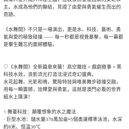
主。水成為他們的聯結，見證了由愛與勇氣催生而出的
奇跡。 

《水舞間》不只是一場演出，更是水、科技、藝術、勇
氣與愛的極致碰撞 —— 每一秒都是視覺暴擊，每一幕都
是畢生難忘的震撼體驗。

♡《水舞間》全新篇章來襲！高空雜技 × 戲劇敘事 × 黑
科技水效，浪影流光打造沈浸式奇幻盛典。

水花起舞、光影和鳴，驚險特技與唯美舞步碰撞交融，
用每一瞬震撼，詮釋愛與勇氣，這就是澳門必看的世界
級水上匯演！

✨舞臺科技：顛覆想象的水之魔法

· 巨型水池：儲水量370萬加侖≈5個奧運標準泳池，水深
約8米、恒溫30℃
