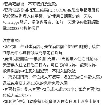
•套票確認後，不可取消及退款。

•套票需憑會場指定二維碼(QR CODE)或憑會場指定確認
號於酒店辦理入住手續。(於使用日期至少前一天以
Whatapps發送，請旅客留意，如前一天還沒有收到請致
電23388877聯絡我們

注意事項:

•遊客如上午到達酒店可先在酒店前台辦理相應的手續併
到票務中心選擇領取門票前往遊玩

•廣州長隆園區"一票多園"門票，2天套票入住之日起兩/3
天套票入住之日起三日內，可在(動物世界、歡樂世界、
飛鳥樂園)中任意入園遊玩，不限入園次數

•一票多園門票：每位成人可攜帶一名遊玩當日年齡未滿3
週歲或身高未達1.0米的兒童免費入園

•套票數量：雙人套票含2位成人或1大1小；家庭套票含3
位成人或2大1小

•如套票包括:自助晚餐1次(僅限入住次日晚上憑房卡使用