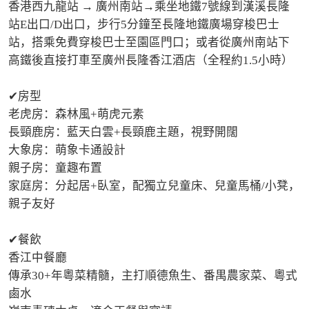
香港西九龍站 → 廣州南站→乘坐地鐵7號線到漢溪長隆
站E出口/D出口，步行5分鐘至長隆地鐵廣場穿梭巴士
站，搭乘免費穿梭巴士至園區門口；或者從廣州南站下
高鐵後直接打車至廣州長隆香江酒店（全程約1.5小時）

✔房型

老虎房：森林風+萌虎元素

長頸鹿房：藍天白雲+長頸鹿主題，視野開闊

大象房：萌象卡通設計

親子房：童趣布置

家庭房：分起居+臥室，配獨立兒童床、兒童馬桶/小凳，
親子友好

✔餐飲

香江中餐廳

傳承30+年粵菜精髓，主打順德魚生、番禺農家菜、粵式
鹵水
