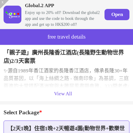
x
Global.2 APP
Enjoy up to 20% off! Download the global2
Open
app and use the code to book through the
app and get up to HK$200 off!
free travel details
「親子遊」廣州長隆香江酒店(長隆野生動物世界
店)2/3天套票
✨源自1989年香江酒家的長隆香江酒店，傳承長隆30+年
品質基因，以「海上絲綢之路 - 嶺南印象」為基調，三庭
兩進的大堂搭配滿洲窗與木雕屏風盡顯典雅，333間老虎/
View All
長頸鹿/大象主題客房及親子家庭房溫馨舒適，一樓童趣
廊的互動設施、親子課程與兒童點心讓孩子樂不停，香
江歡樂店更有特色紀念品與零食可選。
Select Package
✨餐飲上，香江中餐廳復刻番禺農家菜、招牌魚生等廣府
經典，興隆茶餐廳以「羊城八景」為主題提供粵港融合
【2天1晚】住宿1晚+2天暢遊4園(動物世界+歡樂世
美食，全天候滿足味蕾。