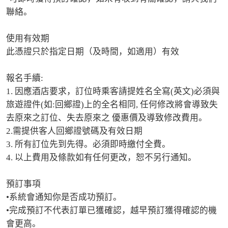
聯絡。

使用有效期

此憑證只於指定日期（及時間，如適用）有效

報名手續:

1. 因應酒店要求，訂位時乘客請提姓名全寫(英文)必須與
旅遊證件(如:回鄉證)上的全名相同, 任何修改將會導致失
去原來之訂位、失去原來之 優惠價及導致修改費用。 

2.需提供客人回鄉證號碼及有效日期

3. 所有訂位先到先得。必須即時繳付全費。 

4. 以上費用及條款如有任何更改，恕不另行通知。

預訂事項

•系統會通知你是否成功預訂。

•完成預訂不代表訂單已獲確認，越早預訂獲得確認的機
會更高。
