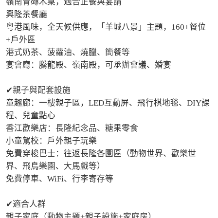
嶺南青磚木桌，適合正餐與宴請

興隆茶餐廳

粵港風味，全天候供應，「羊城八景」主題，160+餐位
+戶外區

港式奶茶、菠蘿油、燒臘、簡餐等

宴會廳：騰龍殿、嶺南殿，可承辦會議、婚宴

✔親子與配套設施

童趣廊：一樓親子區，LED互動屏、飛行棋地毯、DIY課
程、兒童點心

香江歡樂店：長隆紀念品、糖果零食

小童駕校：戶外親子玩樂

免費穿梭巴士：往返長隆各園區（動物世界、歡樂世
界、飛鳥樂園、大馬戲等）

免費停車、WiFi、行李寄存等

✔適合人群

親子家庭（動物主題+親子設施+家庭房）
