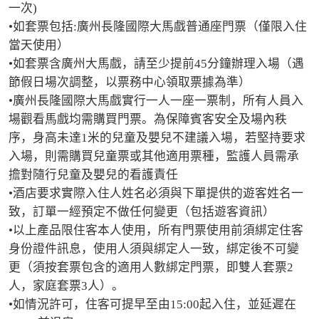
一次)

•如套票包括:廣州長隆國際大馬戲普通座門票（僅限入住
當天使用）

•如套票含廣州大馬戲，請至少提前45分鐘辦理入場（遇
節假日場次調整，以票務中心領取票據為準）

•廣州長隆國際大馬戲實行一人一座一票制，所有人員入
場觀看馬戲均需購買門票。為保障賓客安全及場內秩
序，身高未達1米的兒童及嬰兒不建議入場，若堅持要求
入場，則需購買兒童票或其他適用票種，監護人員需承
擔對隨行兒童及嬰兒的看護責任

•酒店要求實際入住人姓名必須與下單提供的遊客姓名一
致，訂單一經預定不做任何變更（包括遊客資訊）

•以上產品限住客本人使用，所有門票使用前須綁定住客
身份證件訊息，使用人須與綁定人一致，綁定後不可變
更（須按套票包含的適用人數綁定門票，即雙人套票2
人，家庭套票3人）。

•如情況許可，住客可提早至由15:00起入住，並延遲在