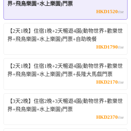
界+飛鳥樂園+水上樂園)門票
✨酒店交通便捷，近地鐵3/7號線、15分鐘達廣州南站，8
HKD1520
rise
分鐘步行至長隆野生動物世界，更有園區免費穿梭巴，
住客尊享多重入園與消費特權，是親子出遊、樂享長隆
的高性價比之選！
【2天1晚】住宿1晚+2天暢遊4園(動物世界+歡樂世
界+飛鳥樂園+水上樂園)門票+自助晚餐
HKD1790
rise
【2天1晚】住宿1晚+2天暢遊4園(動物世界+歡樂世
界+飛鳥樂園+水上樂園)門票+長隆大馬戲門票
HKD2170
rise
【3天2晚】住宿2晚+3天暢遊4園(動物世界+歡樂世
界+飛鳥樂園+水上樂園)門票
HKD2370
rise