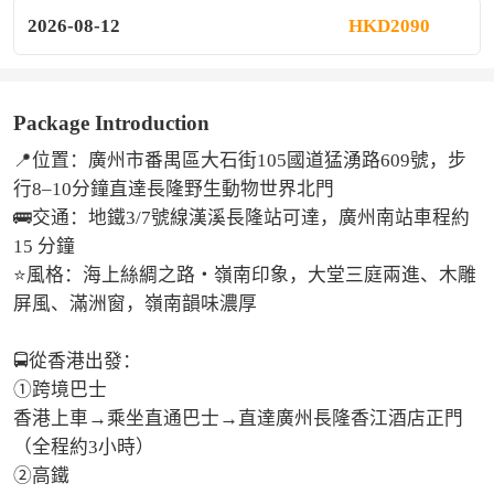
2026-08-12
HKD2090
Package Introduction
📍位置：廣州市番禺區大石街105國道猛湧路609號，步
行8–10分鐘直達長隆野生動物世界北門

🚌交通：地鐵3/7號線漢溪長隆站可達，廣州南站車程約
15 分鐘

⭐風格：海上絲綢之路・嶺南印象，大堂三庭兩進、木雕
屏風、滿洲窗，嶺南韻味濃厚

🚍從香港出發：

①跨境巴士

香港上車→乘坐直通巴士→直達廣州長隆香江酒店正門
（全程約3小時）

②高鐵
