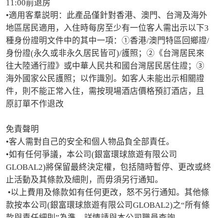
11:00前退房

•適用客羣説明：此產品僅針對香港、澳門、台灣及海外
地區居民適用，入住時每房至少有一位客人需出示以下3
種身份證明文件中的其中一項：①香港/澳門特區回鄉證/
身份證(永久或非永久居民皆可)/護照；②《台灣居民來
往大陸通行證》或中華人民共和國台灣居民居住證；③
海外國家公民護照；以作識別。如客人未能出示相關證
件，則不能正常入住，需按現場酒店價格預訂酒店，且
原訂單不作退改

免責聲明

•客人需對自己的安全和個人物品負全部責任。

•如有任何爭議，本公司(銀富環球旅遊有限公司
GLOBAL2)將保留最終決定權，包括隨時暫停、更改或終
止活動及其條款及細則，而毋須另行通知。

 •以上費用及條款如有任何更改，怒不另行通知。其他條
款按本公司(銀富環球旅遊有限公司GLOBAL2)之“所有條
款與責任細則”為準，詳情請與本公司職員查詢。
