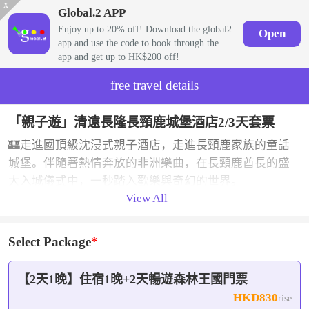
x
Global.2 APP
Enjoy up to 20% off! Download the global2
Open
app and use the code to book through the
app and get up to HK$200 off!
free travel details
「親子遊」清遠長隆長頸鹿城堡酒店2/3天套票
🏰走進國頂級沈浸式親子酒店，走進長頸鹿家族的童話
城堡。伴隨著熱情奔放的非洲樂曲，在長頸鹿酋長的盛
大入城儀式中，一秒踏入歡樂與奇幻的世界。
View All
大灣區親子度假封神之作！真長頸鹿互動+童話城堡+森
林溫泉+神樹樂園+長隆樂園權益，吃住玩一站式，閉眼
沖不踩雷💯
Select Package
【2天1晚】住宿1晚+2天暢遊森林王國門票
HKD830
rise