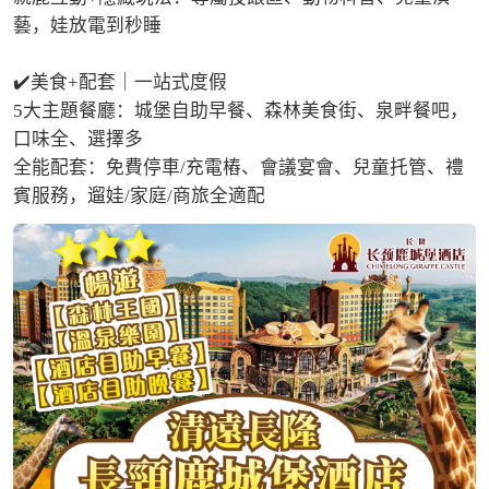
藝，娃放電到秒睡

✔️美食+配套｜一站式度假

5大主題餐廳：城堡自助早餐、森林美食街、泉畔餐吧，
口味全、選擇多

全能配套：免費停車/充電樁、會議宴會、兒童托管、禮
賓服務，遛娃/家庭/商旅全適配