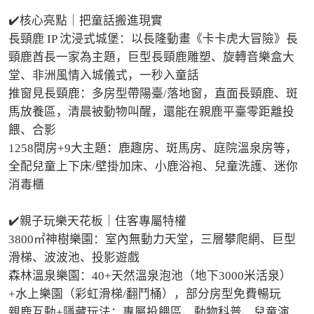
✔️核心亮點｜把童話搬進現實

長頸鹿 IP 沈浸式城堡：以長隆動畫《卡卡虎大冒險》長
頸鹿酋長一家為主題，巨型長頸鹿雕塑、旋轉音樂盒大
堂、非洲風情入城儀式，一秒入童話

推窗見長頸鹿：多房型帶陽臺/落地窗，直面長頸鹿、斑
馬放養區，清晨被動物叫醒，還能在親鹿平臺零距離投
餵、合影

1258間房+9大主題：鹿趣房、斑馬房、庭院溫泉房等，
全配兒童上下床/壁掛加床、小鹿浴袍、兒童洗護、迷你
消毒櫃

✔️親子玩樂天花板｜住客專屬特權

3800㎡神樹樂園：室內無動力天堂，三層攀爬網、巨型
滑梯、波波池、投影遊戲

森林溫泉樂園：40+天然溫泉泡池（地下3000米活泉）
+水上樂園（彩虹滑梯/翻鬥桶），部分房型免費暢玩

親鹿互動+隱藏玩法：專屬投餵區、動物科普、兒童演