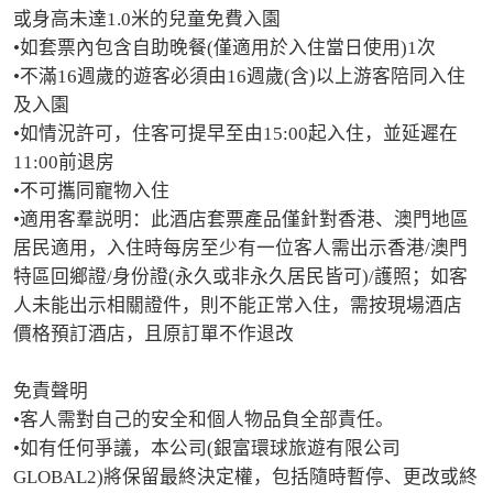
或身高未達1.0米的兒童免費入園

•如套票內包含自助晚餐(僅適用於入住當日使用)1次

•不滿16週歲的遊客必須由16週歲(含)以上游客陪同入住
及入園

•如情況許可，住客可提早至由15:00起入住，並延遲在
11:00前退房

•不可攜同寵物入住

•適用客羣説明：此酒店套票產品僅針對香港、澳門地區
居民適用，入住時每房至少有一位客人需出示香港/澳門
特區回鄉證/身份證(永久或非永久居民皆可)/護照；如客
人未能出示相關證件，則不能正常入住，需按現場酒店
價格預訂酒店，且原訂單不作退改

免責聲明

•客人需對自己的安全和個人物品負全部責任。

•如有任何爭議，本公司(銀富環球旅遊有限公司
GLOBAL2)將保留最終決定權，包括隨時暫停、更改或終