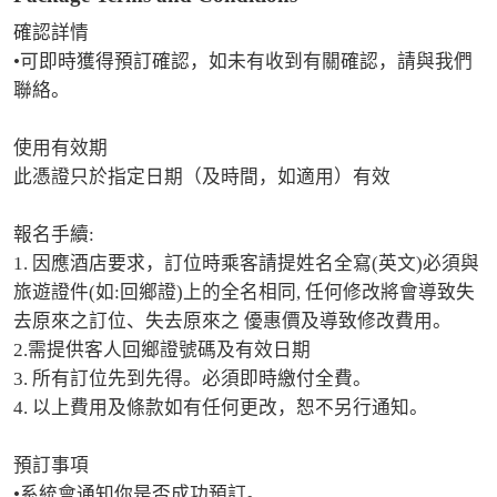
確認詳情

•可即時獲得預訂確認，如未有收到有關確認，請與我們
聯絡。

使用有效期

此憑證只於指定日期（及時間，如適用）有效

報名手續:

1. 因應酒店要求，訂位時乘客請提姓名全寫(英文)必須與
旅遊證件(如:回鄉證)上的全名相同, 任何修改將會導致失
去原來之訂位、失去原來之 優惠價及導致修改費用。 

2.需提供客人回鄉證號碼及有效日期

3. 所有訂位先到先得。必須即時繳付全費。 

4. 以上費用及條款如有任何更改，恕不另行通知。

預訂事項

•系統會通知你是否成功預訂。
