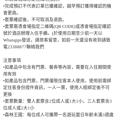
•完成預訂不代表訂單已獲確認，越早預訂獲得確認的機
會更高。

•套票確認後，不可取消及退款。

•套票需憑會場指定二維碼(QR CODE)或憑會場指定確認
號於酒店辦理入住手續。(於使用日期至少前一天以
Whatapps發送，請旅客留意，如前一天還沒有收到請致
電23388877聯絡我們

注意事項

•如產品中包含有門票、餐券等內容，需要在入住期間使
用有效

•如產品包含門票，門票僅限住客本人使用，使用前需綁
定住客身份證件資訊，一人一票，使用人經綁定後不可
更換

•套票數量：雙人套票含2位成人或1大1小，三人套票含3
位成人或2大1小

•森林王國：每位成人可攜帶一名遊玩當日年齡未滿3週歲