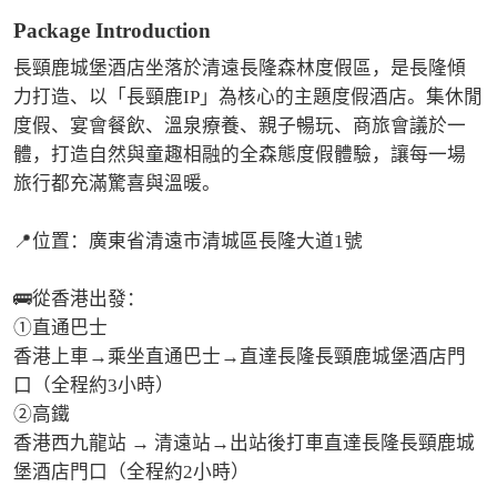
Package Introduction
長頸鹿城堡酒店坐落於清遠長隆森林度假區，是長隆傾
力打造、以「長頸鹿IP」為核心的主題度假酒店。集休閒
度假、宴會餐飲、溫泉療養、親子暢玩、商旅會議於一
體，打造自然與童趣相融的全森態度假體驗，讓每一場
旅行都充滿驚喜與溫暖。

📍位置：廣東省清遠市清城區長隆大道1號

🚌從香港出發：

①直通巴士

香港上車→乘坐直通巴士→直達長隆長頸鹿城堡酒店門
口（全程約3小時）

②高鐵

香港西九龍站 → 清遠站→出站後打車直達長隆長頸鹿城
堡酒店門口（全程約2小時）
