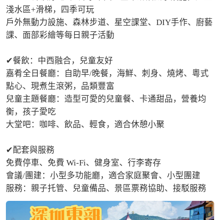
淺水區+滑梯，四季可玩

戶外無動力設施、森林步道、星空課堂、DIY手作、廚藝
課、面部彩繪等每日親子活動

✔餐飲：中西融合，兒童友好

嘉肴全日餐廳：自助早/晚餐，海鮮、刺身、燒烤、粵式
點心、現煮生滾粥，品類豐富

兒童主題餐廳：造型可愛的兒童餐、卡通甜品，營養均
衡，孩子愛吃

大堂吧：咖啡、飲品、輕食，適合休憩小聚

✔配套與服務

免費停車、免費 Wi-Fi、健身室、行李寄存

會議/團建：小型多功能廳，適合家庭聚會、小型團建

服務：親子托管、兒童備品、景區票務協助、接駁服務