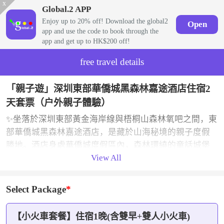
x
Global.2 APP
Enjoy up to 20% off! Download the global2
Open
app and use the code to book through the
app and get up to HK$200 off!
free travel details
「親子遊」深圳東部華僑城黑森林嘉途酒店住宿2
天套票（户外親子體驗）
✨坐落於深圳東部黃金海岸線與梧桐山森林氧吧之間，東
部華僑城黑森林嘉途酒店，是藏於山海秘境的親子度假
勝地。酒店身處華僑城度假區內，森林環繞的童話城堡
View All
滿溢溫馨童趣，300 間智能化客房融入森林麋鹿元素，特
色親子房妙趣橫生；更有全日餐廳、兒童主題餐廳滿足
味蕾，全新戶外泳池暢享戲水歡樂，超900㎡兒童遊樂中
Select Package
心兼具遊玩與托管功能，專業AIO團隊貼心服務，一站式
實現輕松遛娃，是家庭度假的絕佳之選。
【小火車套餐】住宿1晚(含雙早+雙人小火車)