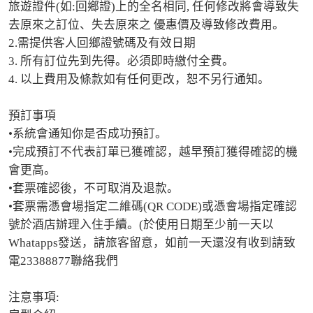
旅遊證件(如:回鄉證)上的全名相同, 任何修改將會導致失
去原來之訂位、失去原來之 優惠價及導致修改費用。 

2.需提供客人回鄉證號碼及有效日期

3. 所有訂位先到先得。必須即時繳付全費。 

4. 以上費用及條款如有任何更改，恕不另行通知。

預訂事項

•系統會通知你是否成功預訂。

•完成預訂不代表訂單已獲確認，越早預訂獲得確認的機
會更高。

•套票確認後，不可取消及退款。

•套票需憑會場指定二維碼(QR CODE)或憑會場指定確認
號於酒店辦理入住手續。(於使用日期至少前一天以
Whatapps發送，請旅客留意，如前一天還沒有收到請致
電23388877聯絡我們

注意事項:
