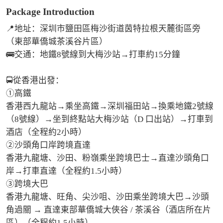
Package Introduction
📍地址：深圳市鹽田區梅沙街道茵特拉根天麓街區旁
（東部華僑城茶溪谷片區）

🚌交通：地鐵8號線到大梅沙站→打車約15分鐘

🚍從香港出發：

①高鐵

香港西九龍站→乘坐高鐵→深圳福田站→換乘地鐵2號線
（8號線）→坐到終點站大梅沙站（D 口出站）→打車到
酒店（全程約2小時）

②沙頭角口岸跨境直達

香港九龍塘、沙田、粉嶺乘坐跨境巴士→直達沙頭角口
岸→打車直達（全程約1.5小時）

③跨境大巴

香港九龍塘、旺角、尖沙咀、沙田乘坐跨境大巴→沙頭
角過關 → 直達東部華僑城大俠谷 / 茶溪谷（酒店所在片
區）（全程約1.5小時）
