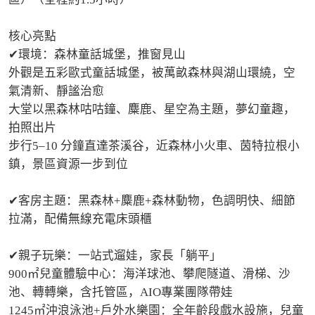
核心亮點

✔環境：森林童話城堡，推窗見山

外觀是五彩歐式童話城堡，被萬畝森林與湖山環繞，空
氣清新、靜謐治愈

大堂以黑森林咕咕鐘、麋鹿、星空為主題，夢幻童趣，
拍照出片

步行5–10 分鐘直達茶溪谷，近森林小火車、茵特拉根小
鎮，景區資源一步到位

✔客房主題：黑森林+麋鹿+森林動物，色調明快、細節
拉滿，配備無線充電床頭櫃

✔親子玩樂：一站式遛娃，家長「躺平」

900㎡兒童體驗中心：海洋球池、攀爬隧道、滑梯、沙
池、轉轉樂，含托管區，AIO專業團隊帶娃

1245㎡沖浪泳池+戶外水樂園：全年齡段戲水設施，兒童