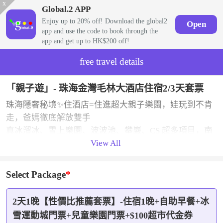
x
Global.2 APP
Enjoy up to 20% off! Download the global2
Open
app and use the code to book through the
app and get up to HK$200 off!
free travel details
「親子遊」- 珠海金灣毛林大酒店住宿2/3天套票
珠海隱奢秘境✨住酒店=住進超大親子樂園，娃玩到不肯
走，爸媽徹底解放雙手
真冰溜冰、雪上樂園、波波池、攀巖、CS 超多項目，南
View All
方娃實現玩雪自由❄️
度假、遛娃、休閑一站式搞定！珠海遛娃首選，閉眼沖
不踩雷💯
Select Package
2天1晚【性價比推薦套票】-住宿1晚+自助早餐+冰
雪運動城門票+兒童樂園門票+$100超市代金券