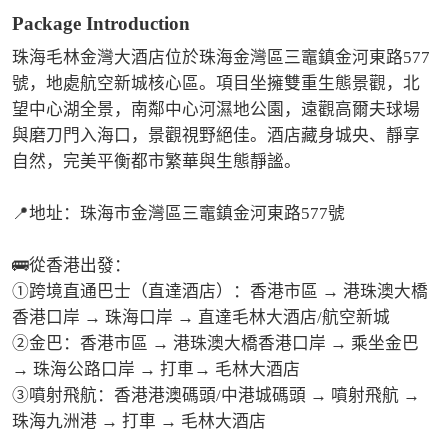
Package Introduction
珠海毛林金灣大酒店位於珠海金灣區三竈鎮金河東路577
號，地處航空新城核心區。項目坐擁雙重生態景觀，北
望中心湖全景，南鄰中心河濕地公園，遠觀高爾夫球場
與磨刀門入海口，景觀視野絕佳。酒店藏身城央、靜享
自然，完美平衡都市繁華與生態靜謐。

📍地址：珠海市金灣區三竈鎮金河東路577號

🚌從香港出發：

①跨境直通巴士（直達酒店）：香港市區 → 港珠澳大橋
香港口岸 → 珠海口岸 → 直達毛林大酒店/航空新城

②金巴：香港市區 → 港珠澳大橋香港口岸 → 乘坐金巴 
→ 珠海公路口岸 → 打車→ 毛林大酒店

③噴射飛航：香港港澳碼頭/中港城碼頭 → 噴射飛航 → 
珠海九洲港 → 打車 → 毛林大酒店
