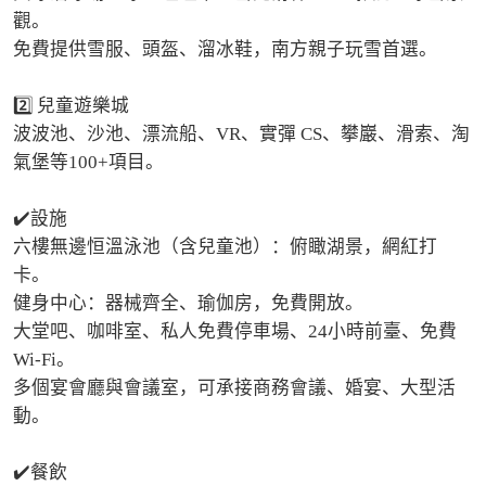
觀。

免費提供雪服、頭盔、溜冰鞋，南方親子玩雪首選。

2️⃣ 兒童遊樂城

波波池、沙池、漂流船、VR、實彈 CS、攀巖、滑索、淘
氣堡等100+項目。

✔️設施

六樓無邊恒溫泳池（含兒童池）：俯瞰湖景，網紅打
卡。

健身中心：器械齊全、瑜伽房，免費開放。

大堂吧、咖啡室、私人免費停車場、24小時前臺、免費 
Wi‑Fi。

多個宴會廳與會議室，可承接商務會議、婚宴、大型活
動。

✔️餐飲
