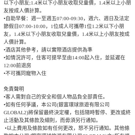
以下小朋友;1.4米以下小朋友收取兒童價，1.4米以上小朋
友按成人價計算。

•自助早餐：週一至週五07:00-09:30，週六、週日及法定
節假日07:00-10:00，1位成人可攜帶1位1.2米以下小朋
友，1.4米以下小朋友收取兒童價，1.4米以上小朋友按成
人價計算。

•酒店其他參考，請以實際酒店提供為準

•如情況許可，住客可提早至由14:00起入住，並延遲在
12:00前退房

•不可攜同寵物入住

免責聲明

•客人需對自己的安全和個人物品負全部責任。

•如有任何爭議，本公司(銀富環球旅遊有限公司
GLOBAL2)將保留最終決定權，包括隨時暫停、更改或終
止活動及其條款及細則，而毋須另行通知。

 •以上費用及條款如有任何更改，怒不另行通知。其他條