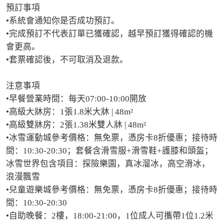
預訂事項

•系統會通知你是否成功預訂。

•完成預訂不代表訂單已獲確認，越早預訂獲得確認的機
會更高。

•套票確認後，不可取消及退款。

注意事項

•早餐營業時間：每天07:00-10:00開放

•高級大牀房：1張1.8米大牀 | 48m²

•高級雙牀房：2張1.38米雙人牀 | 48m²

•冰雪運動城參考價格：無免票，憑房卡8折優惠；接待時
間：10:30-20:30；套餐含滑雪服+滑雪鞋+護膝和頭盔；
冰雪世界包含項目：探險樂園，真冰溜冰，高空滑冰，
浪漫飄雪

•兒童遊樂城參考價格：無免票，憑房卡8折優惠；接待時
間：10:30-20:30

•自助晚餐：2樓，18:00-21:00，1位成人可攜帶1位1.2米