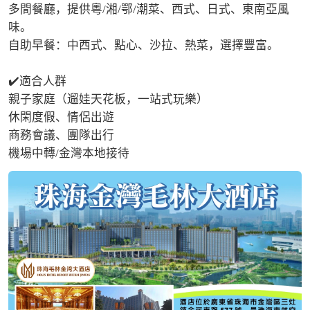
多間餐廳，提供粵/湘/鄂/潮菜、西式、日式、東南亞風
味。

自助早餐：中西式、點心、沙拉、熱菜，選擇豐富。

✔️適合人群

親子家庭（遛娃天花板，一站式玩樂）

休閑度假、情侶出遊

商務會議、團隊出行

機場中轉/金灣本地接待